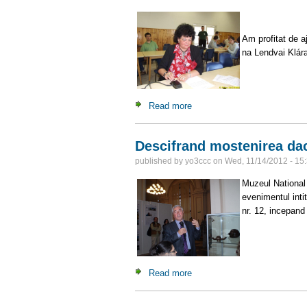
Motto: „S
Am profitat de 
na Lendvai Klára
Read more
about De vorba cu Lendvai 
Descifrand mostenirea da
published by
yo3ccc
on
Wed, 11/14/2012 - 15
Muzeul National
evenimentul inti
nr. 12, incepand 
Read more
about Descifrand mostenirea