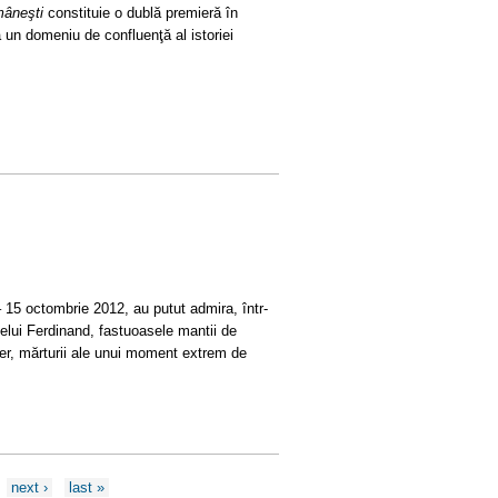
mâneşti
constituie o dublă premieră în
 un domeniu de confluenţă al istoriei
 15 octombrie 2012, au putut admira, într-
elui Ferdinand, fastuoasele mantii de
ier, mărturii ale unui moment extrem de
next ›
last »