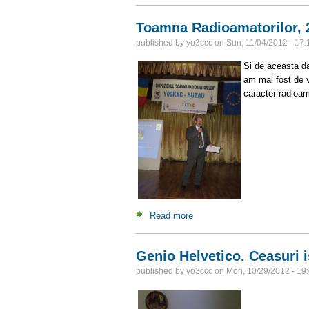
Toamna Radioamatorilor, 
published by
yo3ccc
on
Sun, 11/04/2012 - 17:
Si de aceasta d
am mai fost de 
caracter radioam
Read more
about Toamna Radioamatorilo
Genio Helvetico. Ceasuri i
published by
yo3ccc
on
Mon, 10/29/2012 - 19
Expozi