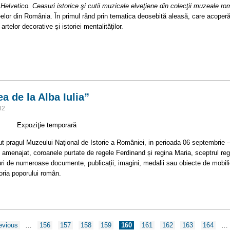
Helvetico. Ceasuri istorice şi cutii muzicale elveţiene din colecţii muzeale ro
elor din România. În primul rând prin tematica deosebită aleasă, care acoperă
 artelor decorative şi istoriei mentalităţilor.
i istorice şi cutii muzicale elveţiene din colecţii muzeale româneşti
a de la Alba Iulia”
32
ie temporară
ut pragul Muzeului Național de Istorie a României, in perioada 06 septembrie –
 amenajat, coroanele purtate de regele Ferdinand și regina Maria, sceptrul reg
uri de numeroase documente, publicații, imagini, medalii sau obiecte de mobil
toria poporului român.
area de la Alba Iulia”
revious
…
156
157
158
159
160
161
162
163
164
…