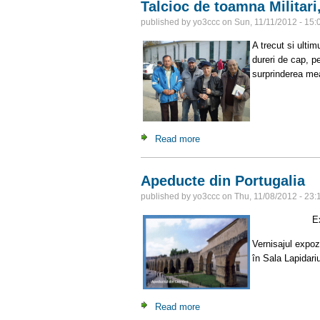
Talcioc de toamna Militar
published by
yo3ccc
on
Sun, 11/11/2012 - 15:
A trecut si ultim
dureri de cap, pe
surprinderea mea
Read more
about Talcioc de toamna Mili
Apeducte din Portugalia
published by
yo3ccc
on
Thu, 11/08/2012 - 23:
Expoziţia
Vernisajul expoz
în Sala Lapidari
Read more
about Apeducte din Portugali