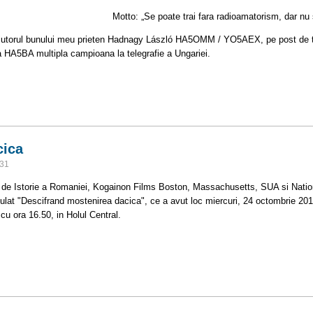
e poate trai fara radioamatorism, dar nu se m
ajutorul bunului meu prieten Hadnagy László HA5OMM / YO5AEX, pe post de tra
 HA5BA multipla campioana la telegrafie a Ungariei.
Klara HA5BA
cica
:31
 de Istorie a Romaniei, Kogainon Films Boston, Massachusetts, SUA si Nati
tulat "Descifrand mostenirea dacica", ce a avut loc miercuri, 24 octombrie 2012
cu ora 16.50, in Holul Central.
 dacica