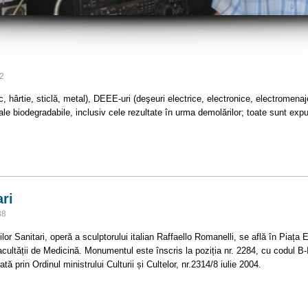
02
, hârtie, sticlă, metal), DEEE-uri (deşeuri electrice, electronice, electromenaj
riale biodegradabile, inclusiv cele rezultate în urma demolărilor; toate sunt ex
ri
38
or Sanitari, operă a sculptorului italian Raffaello Romanelli, se află în Piața 
acultății de Medicină. Monumentul este înscris la poziția nr. 2284, cu codul 
ată prin Ordinul ministrului Culturii și Cultelor, nr.2314/8 iulie 2004.