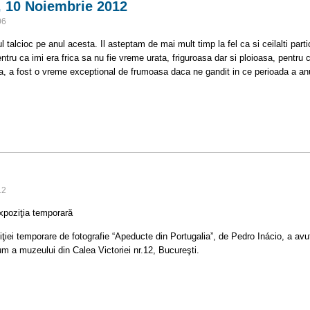
i, 10 Noiembrie 2012
06
ul talcioc pe anul acesta. Il asteptam de mai mult timp la fel ca si ceilalti pa
ntru ca imi era frica sa nu fie vreme urata, friguroasa dar si ploioasa, pentru ca
, a fost o vreme exceptional de frumoasa daca ne gandit in ce perioada a anu
tari, 10 Noiembrie 2012
12
 temporară
iţiei temporare de fotografie “Apeducte din Portugalia”, de Pedro Inácio, a avu
um a muzeului din Calea Victoriei nr.12, Bucureşti.
a