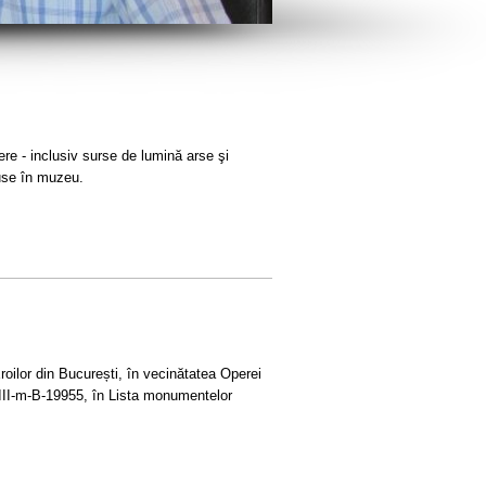
ere - inclusiv surse de lumină arse şi
puse în muzeu.
Eroilor din București, în vecinătatea Operei
B-III-m-B-19955, în Lista monumentelor