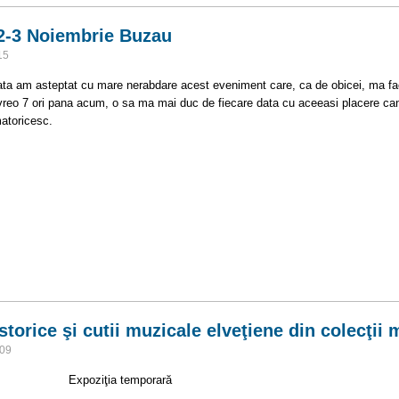
2-3 Noiembrie Buzau
15
ata am asteptat cu mare nerabdare acest eveniment care, ca de obicei, ma fa
vreo 7 ori pana acum, o sa ma mai duc de fiecare data cu aceeasi placere can
atoricesc.
r, 2-3 Noiembrie Buzau
storice şi cutii muzicale elveţiene din colecţii
:09
ţia temporară