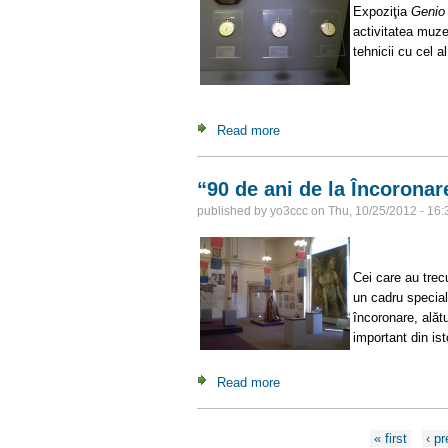
Expoziţia
Genio 
activitatea muze
tehnicii cu cel al
Read more
about Genio Helvetico. Ceasur
“90 de ani de la Încoronare
published by
yo3ccc
on
Thu, 10/25/2012 - 16:
Expoziţ
Cei care au trec
un cadru special
încoronare, alăt
important din is
Read more
about “90 de ani de la Încoron
Pages
« first
‹ p