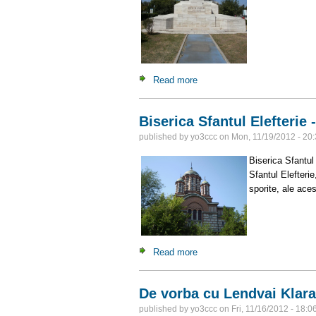
Read more
about Monumentul Eroilor San
Biserica Sfantul Elefterie 
published by
yo3ccc
on
Mon, 11/19/2012 - 20
Biserica Sfantul
Sfantul Elefterie
sporite, ale ace
Read more
about Biserica Sfantul Elefte
De vorba cu Lendvai Klar
published by
yo3ccc
on
Fri, 11/16/2012 - 18:0