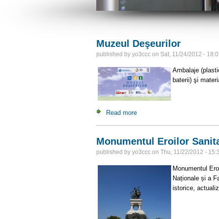
Muzeul Deşeurilor
published by
yo3ccc
on
Sat, 11/24/2012 - 18:
Ambalaje (plastic
baterii) şi mate
Read more
about Muzeul Deşeurilor
Monumentul Eroilor Sanita
published by
yo3ccc
on
Thu, 11/22/2012 - 15:
Monumentul Eroil
Naționale și a F
istorice, actualiz