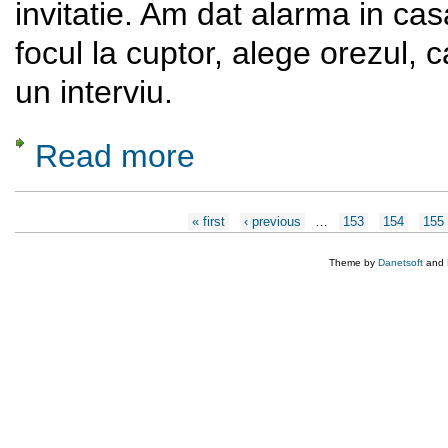
invitatie. Am dat alarma in cas
focul la cuptor, alege orezul, 
un interviu.
Read more
about Sa facem cunostinta cu Gheorghe 
Pages
« first
‹ previous
…
153
154
155
Theme by
Danetsoft
and