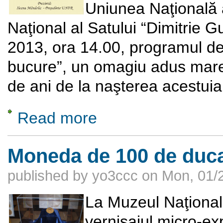
Uniunea Naţională 
Naţional al Satului “Dimitrie G
2013, ora 14.00, programul d
bucure”, un omagiu adus marel
de ani de la naşterea acestui
Read more
about Eminescu să ne bucure...la Muzeul Naţ
Moneda de 100 de ducaţ
published by
yo3ccc
on
Mon, 01/2
La Muzeul Naţional 
vernisajul micro-ex