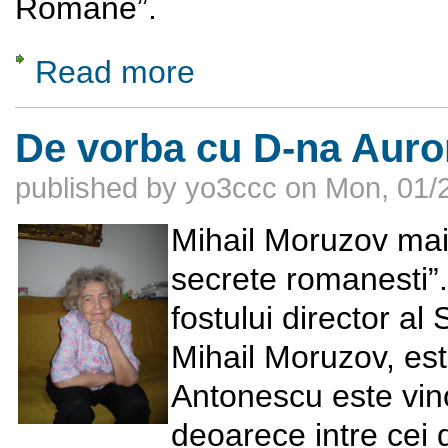
Române”.
Read more
about Colecţiile de artă şi numismatică al
De vorba cu D-na Auro
published by
yo3ccc
on
Mon, 01/2
Mihail Moruzov mai e
secrete romanesti”.
fostului director al
Mihail Moruzov, es
Antonescu este vin
deoarece intre cei d