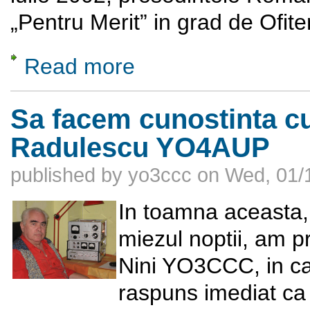
„Pentru Merit” in grad de Ofiter
Read more
about Sa facem cunostinta cu D-na Maria 
Sa facem cunostinta c
Radulescu YO4AUP
published by
yo3ccc
on
Wed, 01/
In toamna aceasta,
miezul noptii, am pr
Nini YO3CCC, in car
raspuns imediat c