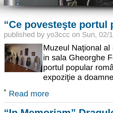
“Ce povesteşte portul
published by
yo3ccc
on
Sun, 02/1
Muzeul Naţional al 
in sala Gheorghe F
portul popular româ
expoziţie a doamne
Read more
about “Ce povesteşte portul popular române
“In Memoriam” Dragul