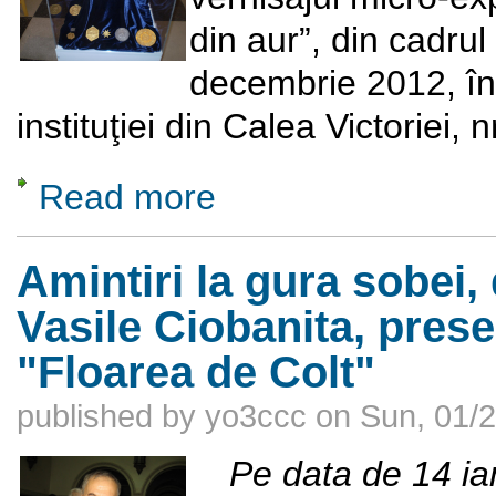
din aur”, din cadrul 
decembrie 2012, în
instituţiei din Calea Victoriei, n
Read more
about Moneda de 100 de ducaţi din aur
Amintiri la gura sobei
Vasile Ciobanita, prese
"Floarea de Colt"
published by
yo3ccc
on
Sun, 01/2
Pe data de 14 ia