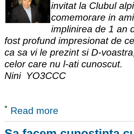
invitat la Clubul al
comemorare in amint
implinirea de 1 an d
fost profund impresionat de cel
ca sa vi le prezint si D-voastra
celor care nu l-ati cunoscut.
Nini YO3CCC
Read more
about Amintiri la gura sobei, despre omul mu
Sa facem cunostinta c