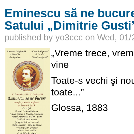
Eminescu să ne bucure.
Satului „Dimitrie Gusti
published by
yo3ccc
on
Wed, 01/
„Vreme trece, vre
v
Toate-s vechi şi no
toat
Glossa, 1883