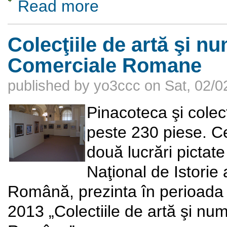
Read more
about De vorba cu Dl. FSU
Colecţiile de artă şi n
Comerciale Romane
published by
yo3ccc
on
Sat, 02/0
Pinacoteca şi cole
peste 230 piese. Ce
două lucrări pictat
Naţional de Istori
Română, prezinta în perioada
2013 „Colectiile de artă şi nu