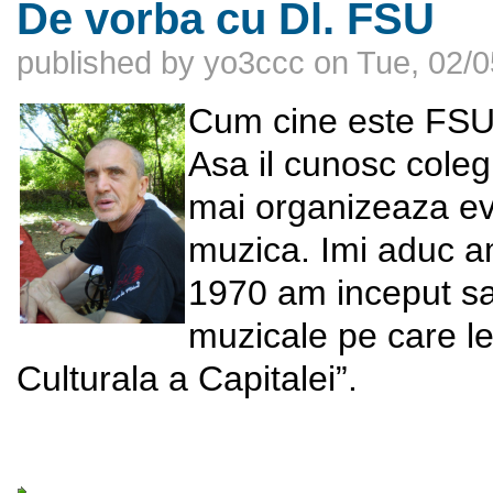
De vorba cu Dl. FSU
published by
yo3ccc
on
Tue, 02/0
Cum cine este FSU?
Asa il cunosc colegii
mai organizeaza ev
muzica. Imi aduc a
1970 am inceput sa-
muzicale pe care le
Culturala a Capitalei”.