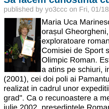
published by
yo3ccc
on
Fri, 01/1
Maria Uca Marinesc
orașul Gheorgheni, 
exploratoare romanc
Comisiei de Sport s
Olimpic Roman. Es
a atins pe schiuri, 
(2001), cei doi poli ai Pamant
realizat in cadrul unor expediti
grad". Ca o recunoastere a mer
iulie 2002, presedintele Roman