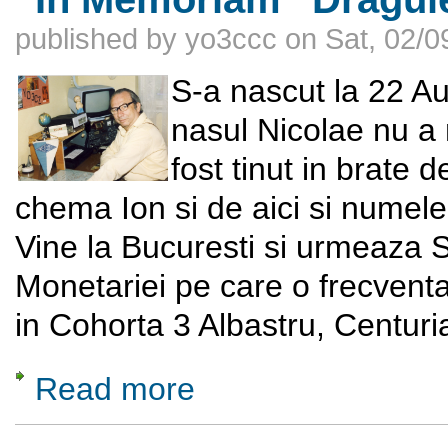
published by
yo3ccc
on
Sat, 02/0
S-a nascut la 22 Au
nasul Nicolae nu a 
fost tinut in brate d
chema Ion si de aici si numele
Vine la Bucuresti si urmeaza S
Monetariei pe care o frecventa
in Cohorta 3 Albastru, Centuri
Read more
about “In Memoriam” Draguleanu Nicolae 