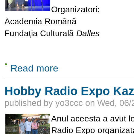
Organizatori:
Academia Română
Fundația Culturală
Dalles
Read more
about Repere culturale bucureștene. Târgul
Hobby Radio Expo Kaz
published by
yo3ccc
on
Wed, 06/
Anul aceesta a avut lo
Radio Expo organizata 