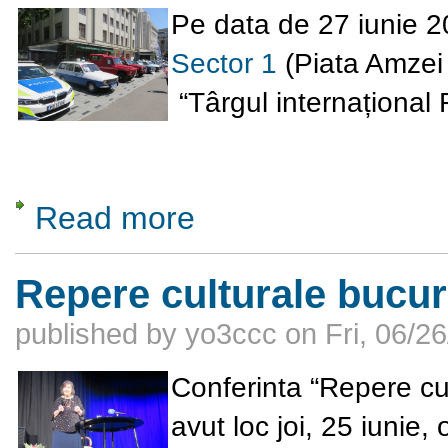
Pe data de 27 iunie 2
Sector 1
(Piata Amzei 
“Târgul internațion
Read more
about Târgul internațional ROCOP 2026 (Edi
Repere culturale bucur
published by
yo3ccc
on
Fri, 06/2
Conferinta “Repere cu
avut loc joi, 25 iunie,