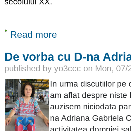
secolului XX.
Read more
about Rodica Maniu. Acuarela - Un tour de 
De vorba cu D-na Adri
published by
yo3ccc
on
Mon, 07/2
In urma discutiilor pe
am aflat despre niste 
auzisem niciodata pan
na Adriana Gabriela 
activitatea domniei sa