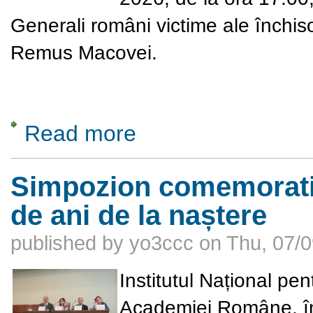
Generali români victime ale închis
Remus Macovei
.
Read more
about Uciși, dar neînfrânți. Generali români
Simpozion comemorativ
de ani de la naștere
published by
yo3ccc
on
Thu, 07/0
Institutul Național pen
Academiei Române, în 