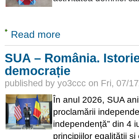
Read more
about De vorba cu D-na Adriana Gabriela Cr
SUA – România. Istorie
democrație
published by
yo3ccc
on
Fri, 07/1
În anul 2026, SUA an
proclamării independe
independență” din 4 i
principiilor egalității 