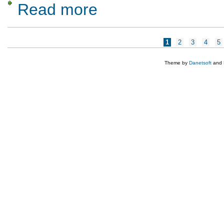
Read more
about TARG DE PRODUSE TRADITIONAL
Pages
1
2
3
4
5
Theme by
Danetsoft
and