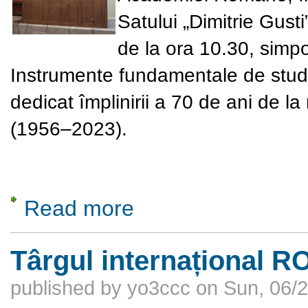
Satului „Dimitrie Gusti
de la ora 10.30, sim
Instrumente fundamentale de studi
dedicat împlinirii a 70 de ani de l
(1956–2023).
Read more
about Simpozion comemorativ „Octavian Ros
Târgul internațional R
published by
yo3ccc
on
Sun, 06/2