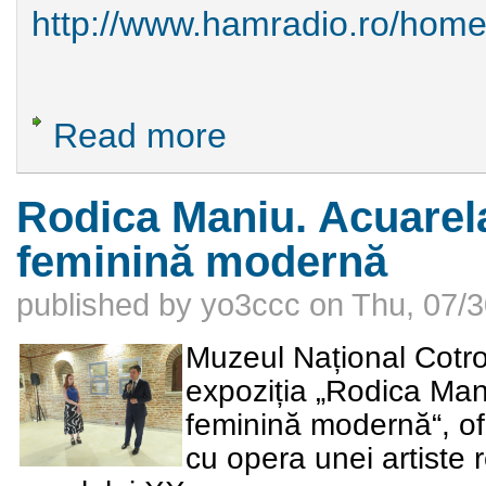
http://www.hamradio.ro/hom
Read more
about Un nou site cu si despre radioamat
Rodica Maniu. Acuarela 
feminină modernă
published by
yo3ccc
on
Thu, 07/3
Muzeul Național Cotro
expoziția
„Rodica Man
feminină modernă“
, o
cu opera unei artiste 