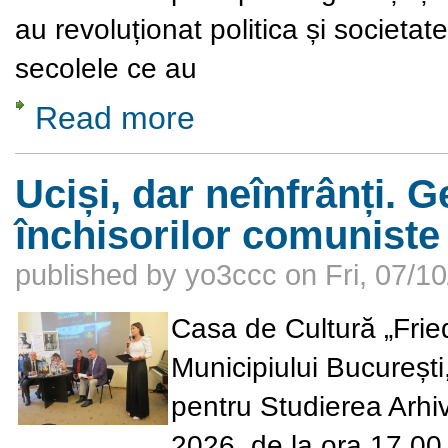
au revoluționat politica și societ
secolele ce au
Read more
about SUA – România. Istorie, diplomație ș
Uciși, dar neînfrânți. 
închisorilor comuniste
published by
yo3ccc
on
Fri, 07/1
Casa de Cultură „Fried
Municipiului București
pentru Studierea Arhive
2026
, de la ora
17.00