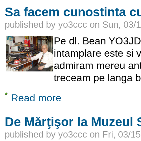
Sa facem cunostinta 
published by
yo3ccc
on
Sun, 03/1
Pe dl. Bean YO3JD i
intamplare este si 
admiram mereu ante
treceam pe langa bl
Read more
about Sa facem cunostinta cu Dermengi 
De Mărţişor la Muzeul 
published by
yo3ccc
on
Fri, 03/1