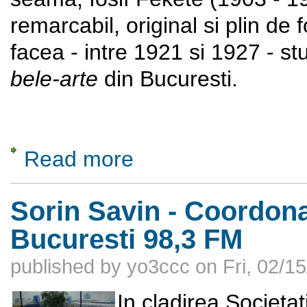
remarcabil, original si plin de
facea - intre 1921 si 1927 - stu
bele-arte
din Bucuresti.
Read more
about Monumentul Eroilor Aerului
Sorin Savin - Coordon
Bucuresti 98,3 FM
published by
yo3ccc
on
Fri, 02/1
In cladirea Societ