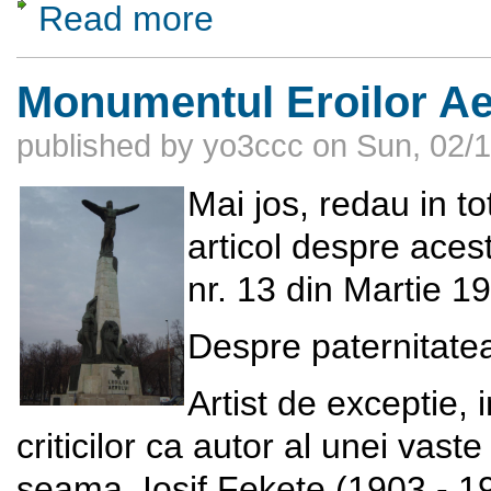
Read more
about Sa facem cunostinta cu dl. Andrei 
Monumentul Eroilor Ae
published by
yo3ccc
on
Sun, 02/1
Mai jos, redau in to
articol despre acest
nr. 13 din Martie 1
Despre paternitat
Artist de exceptie, i
criticilor ca autor al unei vast
seama, Iosif Fekete (1903 - 1