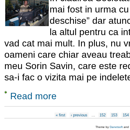
mai fost in urma cu
deschise” dar atunc
la altul pentru ca i
vad cat mai mult. In plus, nu 
oameni care chiar aveau treab
meu Sorin Savin, care este red
sa-i fac o vizita mai pe indelet
Read more
about Sorin Savin - Coordonator programe 
Pages
« first
‹ previous
…
152
153
154
Theme by
Danetsoft
and