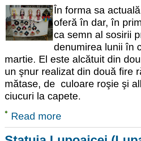
În forma sa actuală
oferă în dar, în prim
ca semn al sosirii 
denumirea lunii în 
martie. El este alcătuit din do
un şnur realizat din două fir
mătase, de culoare roşie şi alb
ciucuri la capete.
Read more
about De Mărţişor la Muzeul Satului
Statuia Lupoaicei (Lup