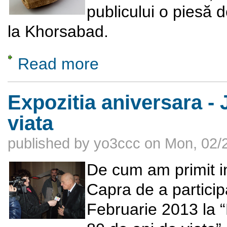
publicului o piesă d
la Khorsabad.
Read more
about Barilul de la Khorsabad, exponatul lun
Expozitia aniversara - 
viata
published by
yo3ccc
on
Mon, 02/2
De cum am primit inv
Capra de a partici
Februarie 2013 la “