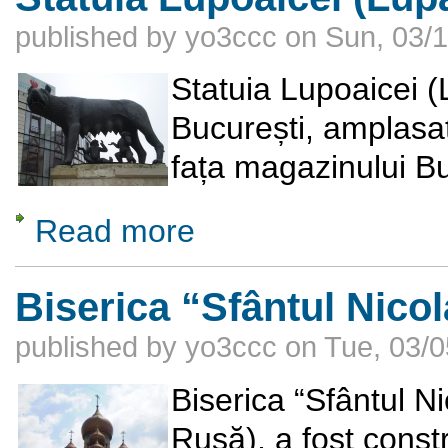
published by
yo3ccc
on
Sun, 03/1
Statuia Lupoaicei (
București, amplasat
fața magazinului Bu
Read more
about Statuia Lupoaicei (Lupa Capitolina)
Biserica “Sfântul Nicol
published by
yo3ccc
on
Tue, 03/0
Biserica “Sfântul Ni
Rusă), a fost constr