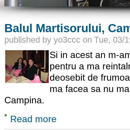
Balul Martisorului, Ca
published by
yo3ccc
on
Tue, 03/1
Si in acest an m-a
pentru a ma reintal
deosebit de frumoa
ma facea sa nu mai
Campina.
Read more
about Balul Martisorului, Campina 8-10 Mar