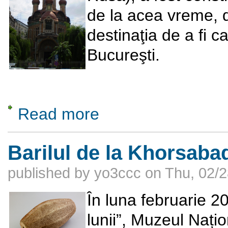
de la acea vreme, d
destinaţia de a fi 
Bucureşti.
Read more
about Biserica “Sfântul Nicolae – Paraclis U
Barilul de la Khorsabad
published by
yo3ccc
on
Thu, 02/2
În luna februarie 2
lunii”, Muzeul Nați