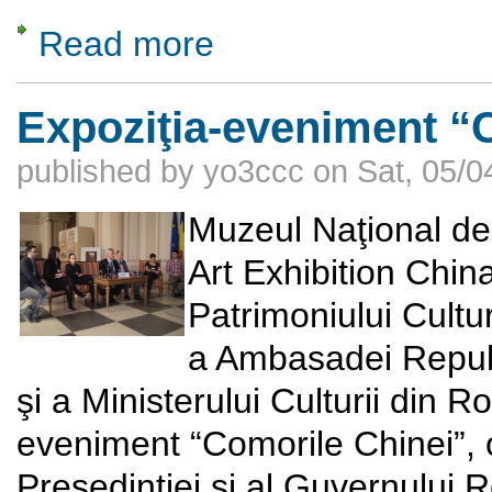
Read more
about Biserica Stavropoleos
Expoziţia-eveniment “
published by
yo3ccc
on
Sat, 05/0
Muzeul Naţional de 
Art Exhibition Chin
Patrimoniului Cultu
a Ambasadei Republ
şi a Ministerului Culturii din 
eveniment “Comorile Chinei”, o
Preşedinţiei şi al Guvernului 