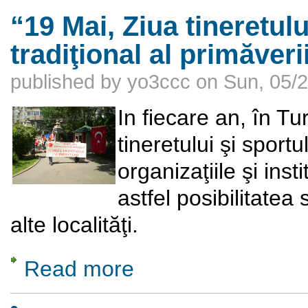
“19 Mai, Ziua tineretulu
tradiţional al primăveri
published by
yo3ccc
on
Sun, 05/2
In fiecare an, în Tu
tineretului şi sport
organizaţiile şi inst
astfel posibilitatea 
alte localităţi.
Read more
about “19 Mai, Ziua tineretului şi sportului” 