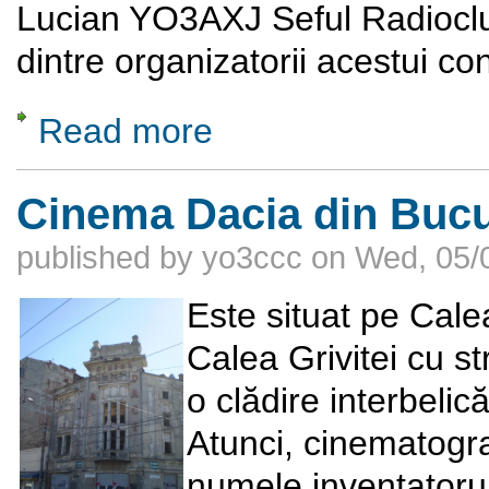
Lucian YO3AXJ Seful Radioclub
dintre organizatorii acestui co
Read more
about Campionatul National de Telegrafie Vit
Cinema Dacia din Bucu
published by
yo3ccc
on
Wed, 05/
Este situat pe Calea
Calea Grivitei cu s
o clădire interbelic
Atunci, cinematogr
numele inventatorul i