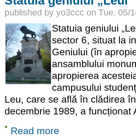
Statuia geniului „Leul”
published by
yo3ccc
on
Tue, 05/1
Statuia geniului „L
sector 6, situat la 
Geniului (în apropi
ansamblului monume
apropierea acestei
campusului studen
Leu, care se află în clădirea î
decembrie 1989, a funcționat
Read more
about Statuia geniului „Leul”