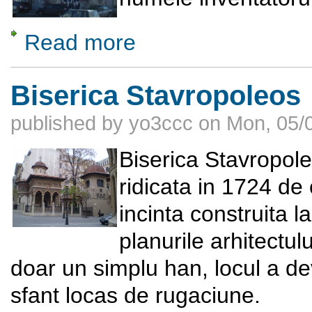
Read more
about Cinema Dacia din Bucuresti
Biserica Stavropoleos
published by
yo3ccc
on
Mon, 05/0
Biserica Stavropole
ridicata in 1724 de 
incinta construita l
planurile arhitectul
doar un simplu han, locul a dev
sfant locas de rugaciune.