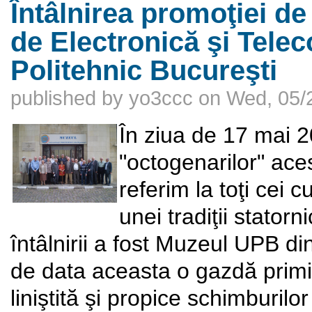
Întâlnirea promoţiei de 
de Electronică şi Telec
Politehnic Bucureşti
published by
yo3ccc
on
Wed, 05/
În ziua de 17 mai 2
"octogenarilor" aces
referim la toţi cei 
unei tradiţii statorn
întâlnirii a fost Muzeul UPB din
de data aceasta o gazdă primi
liniştită şi propice schimburilor