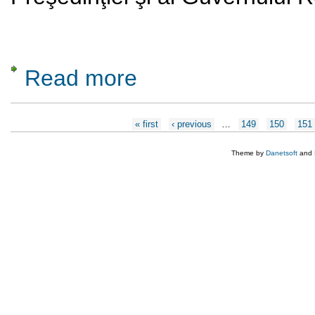
Read more
about Expoziţia-eveniment “Comorile Chinei
Pages
« first
‹ previous
…
149
150
151
Theme by
Danetsoft
and