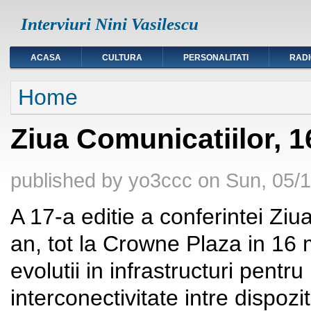
Interviuri Nini Vasilescu
ACASA
CULTURA
PERSONALITATI
RAD
You are here
Home
Ziua Comunicatiilor, 
published by
yo3ccc
on
Sun, 05/1
A 17-a editie a conferintei Ziu
an, tot la Crowne Plaza in 16 m
evolutii in infrastructuri pentr
interconectivitate intre dispozi