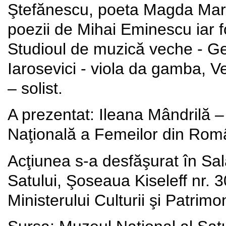
Ştefănescu, poeta Magda Marg
poezii de Mihai Eminescu iar f
Studioul de muzică veche - Ge
Iarosevici - viola da gamba, V
– solist.
A prezentat: Ileana Mândrilă
Naţională a Femeilor din Rom
Acţiunea s-a desfăşurat în Sal
Satului, Şoseaua Kiseleff nr. 3
Ministerului Culturii şi Patrimo