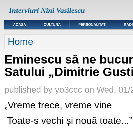
Interviuri Nini Vasilescu
ACASA
CULTURA
PERSONALITATI
RAD
You are here
Home
Eminescu să ne bucure
Satului „Dimitrie Gust
published by
yo3ccc
on
Wed, 01/
„Vreme trece, vreme vine
Toate-s vechi şi nouă toate...”