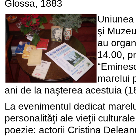
Glossa, 1883
Uniunea 
şi Muzeul
au organi
14.00, p
“Eminesc
marelui p
ani de la naşterea acestuia (1
La evenimentul dedicat marelu
personalităţi ale vieţii culturale
poezie: actorii Cristina Delea