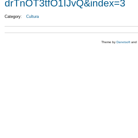
drTnOT3tfO1IJvQ&index=3
Category:
Cultura
Theme by
Danetsoft
and