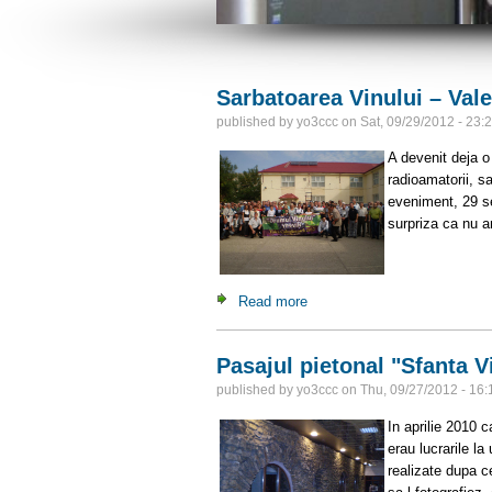
Sarbatoarea Vinului – Val
published by
yo3ccc
on
Sat, 09/29/2012 - 23:
A devenit deja o
radioamatorii, s
eveniment, 29 s
surpriza ca nu 
Read more
about Sarbatoarea Vinului –
Pasajul pietonal "Sfanta Vi
published by
yo3ccc
on
Thu, 09/27/2012 - 16:
In aprilie 2010 c
erau lucrarile l
realizate dupa c