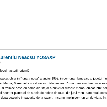
Laurentiu Neacsu YO8AXP
0
cul nasterii, origini?
cut chiar in "luna a noua" a anului 1952, in comuna Hamcearca, judetul Tulc
te. Mama, Maria, intr-un sat vecin, Balabancea. Prima mea amintire din aceast
 si trainice case cu barne din stejar a bunicilor dinspre mama, culcat intre fl
l acestor plante si de sutele de bobite de roua, din jurul meu, care straluceau i
e dupa dealurile impadurite de la rasarit. Inca nu implinisem un an de viata. I