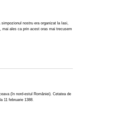
 simpozionul nostru era organizat la Iasi,
a, mai ales ca prin acest oras mai trecusem
ceava (în nord-estul României). Cetatea de
a 11 februarie 1388.