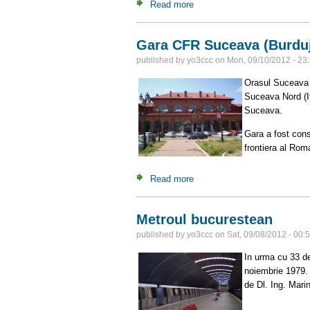
Read more
about Cetatea de Scaun a S
Gara CFR Suceava (Burduj
published by
yo3ccc
on
Mon, 09/10/2012 - 23
Orasul Suceava e
Suceava Nord (It
Suceava.
Gara a fost cons
frontiera al Rom
Read more
about Gara CFR Suceava (Bu
Metroul bucurestean
published by
yo3ccc
on
Sat, 09/08/2012 - 00:
In urma cu 33 de
noiembrie 1979. 
de Dl. Ing. Mari