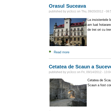
Orasul Suceava
published by
yo3ccc
on
Thu, 09/20/2012 - 08:
La insistentele 
am luat hotarare
de trei ori cu t
Read more
about Orasul Suceava
Cetatea de Scaun a Sucev
published by
yo3ccc
on
Fri, 09/14/2012 - 13:0
Cetatea de Scaun
Scaun a fost con