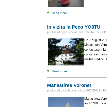
Read more
about Metroul bucurestean
In vizita la Peco YO8TU
published by
yo3ccc
on
Tue, 09/04/2012 - 21:
Pe 7 august 201
Manastirea Voron
contactasem la t
cunosteam din a
vizitez Radiocl
Read more
about In vizita la Peco YO8
Manastirea Voronet
published by
yo3ccc
on
Mon, 09/03/2012 - 10
Manastirea Voron
anul 1488. Este 