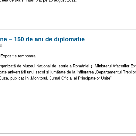
, ceea ce s-a si intamplat pe 10 august 2012.
 Vineri" din Iasi
rne – 150 de ani de diplomatie
50
e temporara
rganizată de Muzeul Naţional de Istorie a României şi Ministerul Afacerilor Ex
ate aniversării unui secol şi jumătate de la înfiinţarea „Departamentul Trebilor
za, publicat în „Monitorul. Jurnal Oficial al Principatelor Unite”.
xterne – 150 de ani de diplomatie