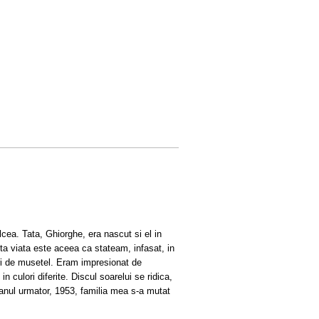
ea. Tata, Ghiorghe, era nascut si el in
a viata este aceea ca stateam, infasat, in
ori de musetel. Eram impresionat de
n culori diferite. Discul soarelui se ridica,
n anul urmator, 1953, familia mea s-a mutat