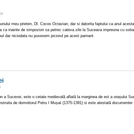
58
bunului meu prieten, Dl. Cocos Octavian, dar si datorita faptului ca anul acesta
a ca inainte de simpozion sa petrec cateva zile la Suceava impreuna cu soti
renul dar niciodata nu pusesem piciorul pe acest pamant.
ei
4
 a Sucevei, este o cetate medievală aflată la marginea de est a orașului Su
struita de domnitorul Petru I Mușat (1375-1391) si este atestată documenter l