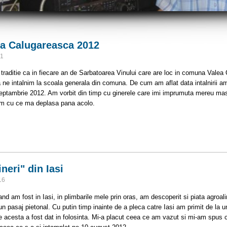
ea Calugareasca 2012
21
 traditie ca in fiecare an de Sarbatoarea Vinului care are loc in comuna Valea
a ne intalnim la scoala generala din comuna. De cum am aflat data intalnirii a
eptambrie 2012. Am vorbit din timp cu ginerele care imi imprumuta mereu mas
am cu ce ma deplasa pana acolo.
 Valea Calugareasca 2012
neri" din Iasi
16
and am fost in Iasi, in plimbarile mele prin oras, am descoperit si piata agroal
a un pasaj pietonal. Cu putin timp inainte de a pleca catre Iasi am primit de la 
e acesta a fost dat in folosinta. Mi-a placut ceea ce am vazut si mi-am spus c