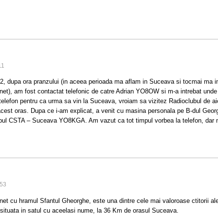
11
2, dupa ora pranzului (in aceea perioada ma aflam in Suceava si tocmai ma i
et), am fost contactat telefonic de catre Adrian YO8OW si m-a intrebat unde
elefon pentru ca urma sa vin la Suceava, vroiam sa vizitez Radioclubul de aici 
cest oras. Dupa ce i-am explicat, a venit cu masina personala pe B-dul Geo
ubul CSTA – Suceava YO8KGA. Am vazut ca tot timpul vorbea la telefon, dar n
TU
:53
et cu hramul Sfantul Gheorghe, este una dintre cele mai valoroase ctitorii ale 
situata in satul cu aceelasi nume, la 36 Km de orasul Suceava.