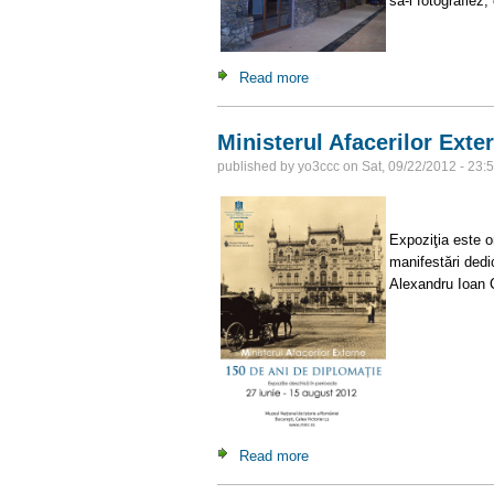
sa-l fotografiez
Read more
about Pasajul pietonal "Sfanta
Ministerul Afacerilor Exte
published by
yo3ccc
on
Sat, 09/22/2012 - 23:
Expoziti
Expoziţia este o
manifestări dedic
Alexandru Ioan Cu
Read more
about Ministerul Afacerilor E