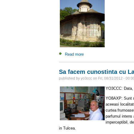
Read more
about Manastirea Voronet
Sa facem cunostinta cu 
published by
yo3ccc
on
Fri, 08/31/2012 - 00:0
YO3CCC: Data, lo
YO8AXP: Sunt nas
aceeasi localita
curtea frumoasei
parfumul intens a
imperceptibil, d
in Tulcea.