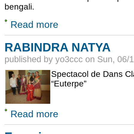
bengali.
Read more
about LANSARE EMINESCU IN BENGALI,
RABINDRA NATYA
published by
yo3ccc
on
Sun, 06/1
Spectacol de Dans Clas
“Euterpe”
Read more
about RABINDRA NATYA