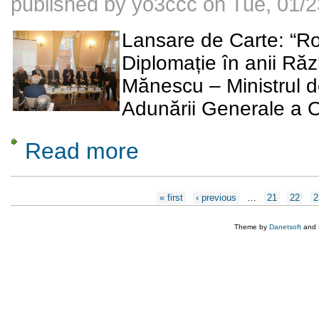
published by
yo3ccc
on
Tue, 01/2
Lansare de Carte:
“Ro
Diplomație în anii Ră
Mănescu – Ministrul d
Adunării Generale a 
Read more
about Corneliu Mănescu – Ministrul de exte
Pages
« first
‹ previous
…
21
22
2
Theme by
Danetsoft
and