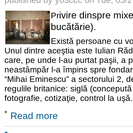
ivire dinspre mix
P
r
bucătărie).
Există persoane cu voca
Unul dintre aceştia este Iulian Răd
care, pe unde l-au purtat paşii, a p
neastâmpăr l-a împins spre fondar
“Mihai Eminescu” a sectorului 2, 
regulile britanice: siglă (conceput
fotografie, cotizaţie, control la uşă.
Read more
about O întalnire cu Sandu Grosu