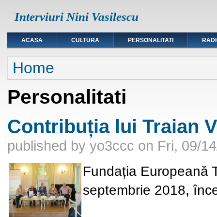
Interviuri Nini Vasilescu
ACASA
CULTURA
PERSONALITATI
RAD
You are here
Home
Personalitati
Contribuția lui Traian V
published by
yo3ccc
on
Fri, 09/1
Fundația Europeană T
septembrie 2018
, în