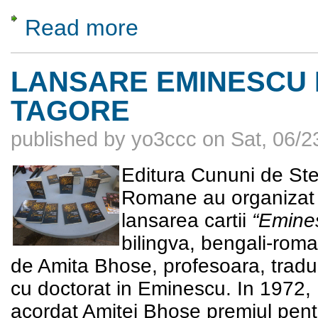
Read more
about Averescu și Prezan. Mareșalii Român
LANSARE EMINESCU I
TAGORE
published by
yo3ccc
on
Sat, 06/2
Editura Cununi de Stel
Romane au organizat v
lansarea cartii
“Emines
bilingva, bengali-roma
de Amita Bhose, profesoara, tradu
cu doctorat in Eminescu. In 1972, 
acordat Amitei Bhose premiul pent