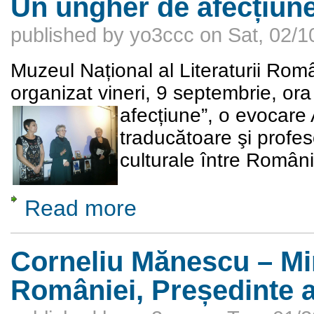
Un ungher de afecțiun
published by
yo3ccc
on
Sat, 02/1
Muzeul Național al Literaturii Rom
organizat vineri, 9 septembrie, o
afecțiune”, o
evocare 
traducătoare şi profe
culturale între Români
Read more
about Un ungher de afecțiune
Corneliu Mănescu – Min
României, Președinte 