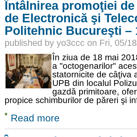
Întâlnirea promoţiei de 
de Electronică şi Telec
Politehnic Bucureşti –
published by
yo3ccc
on
Fri, 05/1
În ziua de 18 mai 2018
a "octogenarilor" aceste
statornicite de câţiva 
UPB din localul Polizu
gazdă primitoare, oferi
propice schimburilor de păreri şi in
Read more
about Întâlnirea promoţiei de absolvenţi 1956
2018