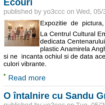
Ecouri
published by
yo3ccc
on
Wed, 05/
Expozitie
de
pictura,
La Centrul Cultural E
dedicata Centenarului M
plastic Anamirela Ang
si ne
incanta ochiul si de data ac
culori vibrante.
Read more
about Ecouri
O întalnire cu Sandu 
published by
yo3ccc
on
Tue, 05/2