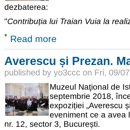
dezbaterea:
"
Contribuția lui Traian Vuia la reali
Read more
about Contribuția lui Traian Vuia la realizare
Averescu și Prezan. Ma
published by
yo3ccc
on
Fri, 09/0
Muzeul Naţional de Ist
septembrie 2018, înc
expoziției „Averescu ș
eveniment ce a avea lo
nr. 12, sector 3, București.