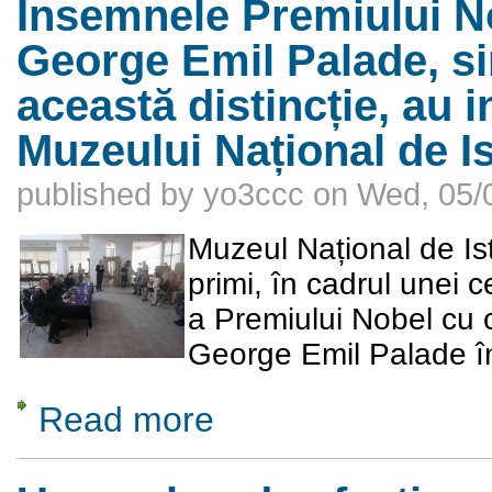
Însemnele Premiului No
George Emil Palade, si
această distincție, au i
Muzeului Național de I
published by
yo3ccc
on
Wed, 05/
Muzeul Național de Is
primi, în cadrul unei 
a Premiului Nobel cu c
George Emil Palade î
Read more
about Însemnele Premiului Nobel aparținând 
patrimoniul Muzeului Național de Istorie a 