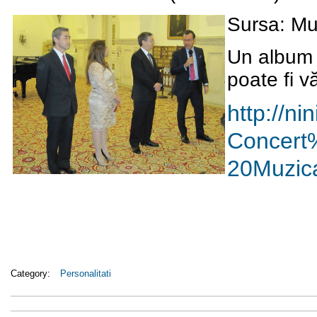
Sursa:
Mu
Un album c
poate fi v
http://ni
Concert
20Muzica
Category:
Personalitati