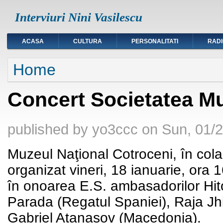
Interviuri Nini Vasilescu
ACASA
CULTURA
PERSONALITATI
RAD
You are here
Home
Concert Societatea Mu
published by
yo3ccc
on
Sun, 01/2
Muzeul Naţional Cotroceni, în col
organizat vineri, 18 ianuarie, ora 
în onoarea E.S. ambasadorilor Hi
Parada (Regatul Spaniei), Raja Jh
Gabriel Atanasov (Macedonia).