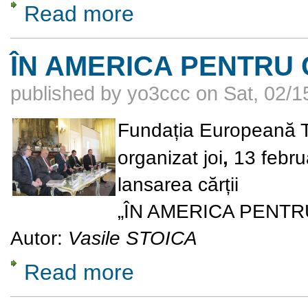
Read more
about Un savant român sub supraveghere in
ÎN AMERICA PENTRU
published by
yo3ccc
on
Sat, 02/1
Fundația Europeană T
organizat joi
,
13 febru
lansarea cărții
„ÎN AMERICA PENT
Autor:
Vasile STOICA
Read more
about ÎN AMERICA PENTRU CAUZA RO