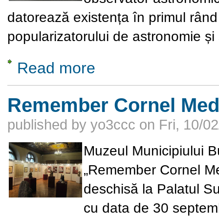
datorează existența în primul rând
popularizatorului de astronomie și ș
Read more
about Observatorul Astronomic Amiral Vasi
Remember Cornel Medr
published by
yo3ccc
on
Fri, 10/0
Muzeul Municipiului Bu
„Remember Cornel Med
deschisă la Palatul Su
cu data de 30 septem