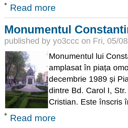
Read more
about Remember Cornel Medrea. Mentor și
Monumentul Constantin
published by
yo3ccc
on
Fri, 05/0
Monumentul lui Consta
amplasat în piața omon
decembrie 1989 și Pia
dintre Bd. Carol I, Str.
Cristian. Este înscris
Read more
about Monumentul Constantin A. Rosetti