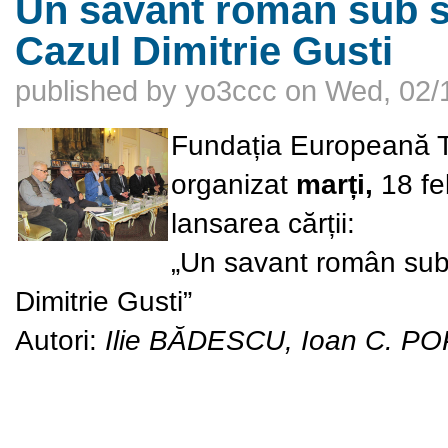
Un savant român sub s
Cazul Dimitrie Gusti
published by
yo3ccc
on
Wed, 02/
Fundația Europeană T
organizat
marți
,
18
fe
lansarea cărții:
„Un savant român sub
Dimitrie Gusti”
Autori:
Ilie BĂDESCU, Ioan C. P