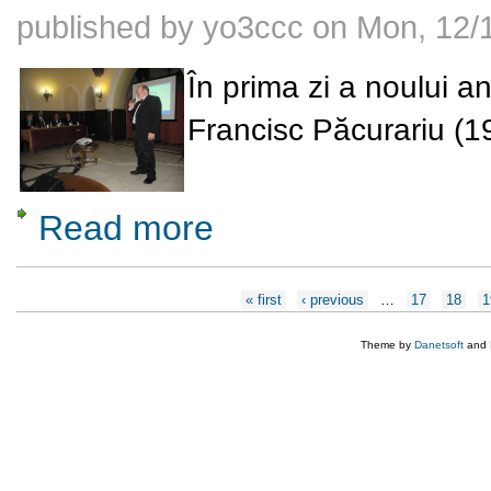
published by
yo3ccc
on
Mon, 12/1
În prima zi a noului an
Francisc Păcurariu (1
Read more
about CENTENAR FRANCISC PACURARIU (
Pages
« first
‹ previous
…
17
18
1
Theme by
Danetsoft
and