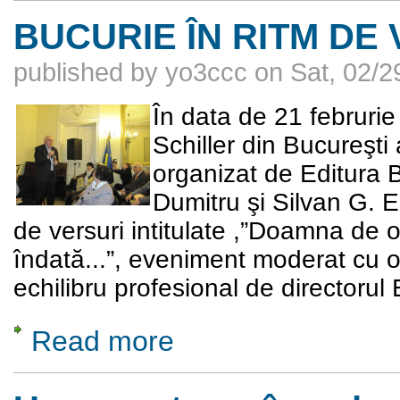
BUCURIE ÎN RITM DE
published by
yo3ccc
on
Sat, 02/2
În data de 21 februrie
Schiller din Bucureşti
organizat de Editura B
Dumitru şi Silvan G. E
de versuri intitulate ,”Doamna de o
îndată...”, eveniment moderat cu ob
echilibru profesional de directorul
Read more
about BUCURIE ÎN RITM DE VERS