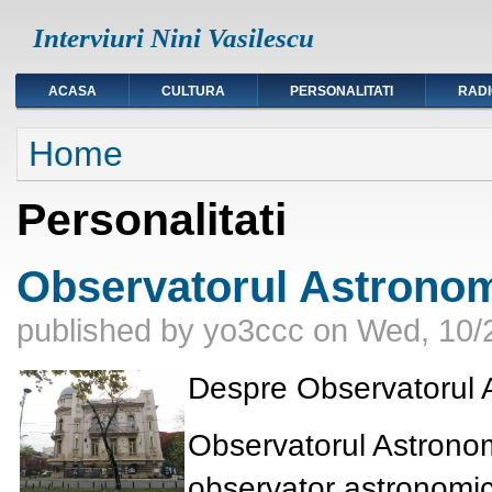
Interviuri Nini Vasilescu
ACASA
CULTURA
PERSONALITATI
RAD
You are here
Home
Personalitati
Observatorul Astronom
published by
yo3ccc
on
Wed, 10/
Despre Observatorul 
Observatorul Astronom
observator astronomic 