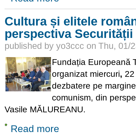
Cultura și elitele rom
perspectiva Securității
published by
yo3ccc
on
Thu, 01/2
Fundația Europeană T
organizat
miercuri
,
22
dezbatere pe marginea
comunism, din perspec
Vasile MĂLUREANU
.
Read more
about Cultura și elitele române sub comunis