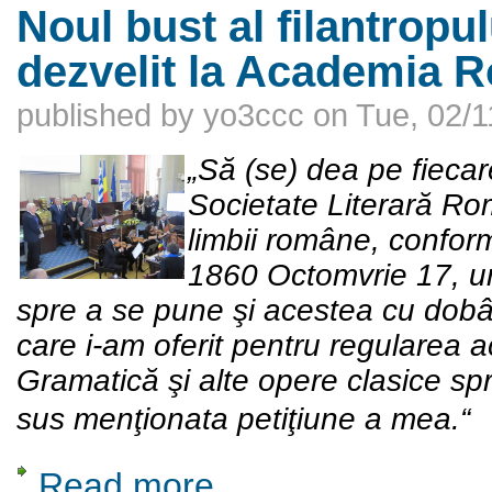
Noul bust al filantropu
dezvelit la Academia 
published by
yo3ccc
on
Tue, 02/1
„Să (se) dea pe fieca
Societate Literară Ro
limbii române, conform
1860 Octomvrie 17, ur
spre a se pune şi acestea cu dobâ
care i-am oferit pentru regularea ac
Gramatică şi alte opere clasice sp
sus menţionata petiţiune a mea.“
Read more
about Noul bust al filantropului Evangheli