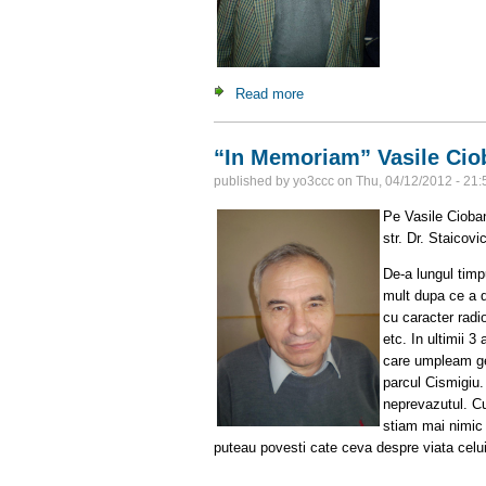
Read more
about Sarbatorirea lui Vasile
“In Memoriam” Vasile Ci
published by
yo3ccc
on
Thu, 04/12/2012 - 21:
Pe Vasile Cioban
str. Dr. Staicovi
De-a lungul timp
mult dupa ce a 
cu caracter radi
etc. In ultimii 
care umpleam gea
parcul Cismigiu.
neprevazutul. Cu
stiam mai nimic 
puteau povesti cate ceva despre viata celui