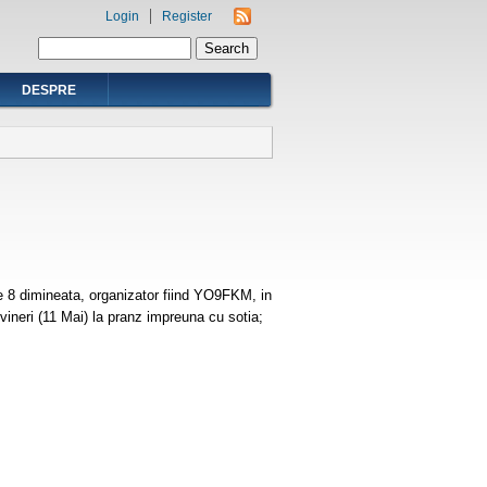
Login
Register
Search form
Search
DESPRE
ele 8 dimineata, organizator fiind YO9FKM, in
 vineri (11 Mai) la pranz impreuna cu sotia;