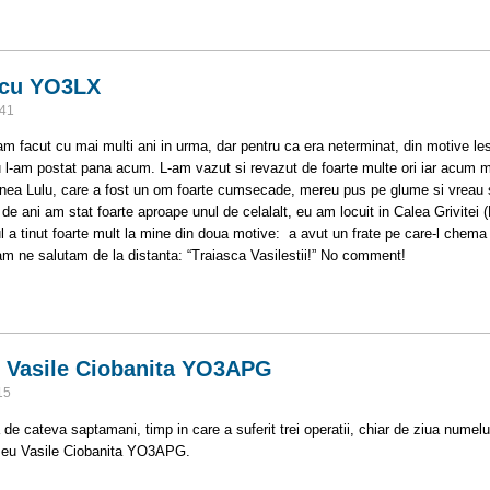
cu Ungur Florian YO5BWQ
scu YO3LX
:41
-am facut cu mai multi ani in urma, dar pentru ca era neterminat, din motive le
nu l-am postat pana acum. L-am vazut si revazut de foarte multe ori iar acum 
enea Lulu, care a fost un om foarte cumsecade, mereu pus pe glume si vreau 
de ani am stat foarte aproape unul de celalalt, eu am locuit in Calea Grivitei (Pi
l a tinut foarte mult la mine din doua motive: a avut un frate pe care-l chem
m ne salutam de la distanta: “Traiasca Vasilestii!” No comment!
silescu YO3LX
n Vasile Ciobanita YO3APG
15
de cateva saptamani, timp in care a suferit trei operatii, chiar de ziua numelui
 meu Vasile Ciobanita YO3APG.