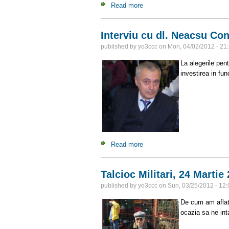
Read more
about “In Memoriam” Vasile
Interviu cu dl. Neacsu Co
published by
yo3ccc
on
Mon, 04/02/2012 - 21
La alegerile pen
investirea in fu
Read more
about Interviu cu dl. Neacsu
Talcioc Militari, 24 Martie
published by
yo3ccc
on
Sun, 03/25/2012 - 12:
De cum am aflat
ocazia sa ne int