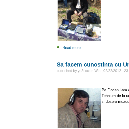
Read more
about Talcioc Militari, 24 Ma
Sa facem cunostinta cu 
published by
yo3ccc
on
Wed, 02/22/2012 - 23
Pe Florian l-am 
Tehnium de la un
si despre muzeul 