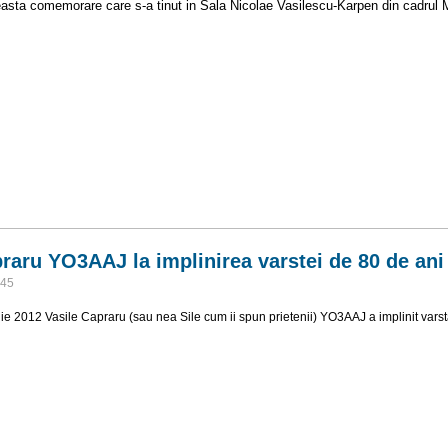
ceasta comemorare care s-a tinut in Sala Nicolae Vasilescu-Karpen din cadrul M
 Universitatii POLITEHNICA din Bucuresti
praru YO3AAJ la implinirea varstei de 80 de ani
:45
lie 2012 Vasile Capraru (sau nea Sile cum ii spun prietenii) YO3AAJ a implinit varst