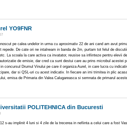
 2012
urel YO9FNR
07
noscut pe calea undelor in urma cu aproximativ 22 de ani cand am avut prima 
t repede. De cate ori ne intalneam in banda de 2m, purtam tot felul de discutii
etc. La scoala la care activa ca invatator, reusise sa infiinteze pentru elevii 
 autorizatie de emisie, dar cred ca sunt destui care au prins microbul acestei
 in concursul Drumul Vinului pe care il organiza Aurel, in care lucra cu indica
ipare, dar si QSL-uri cu acest indicativ. In fiecare an imi trimitea in plic acasa
lui, emisa de Primaria din Valea Calugareasca si semnata de primarul acestei
a Aurel YO9FNR
versitatii POLITEHNICA din Bucuresti
3
2 s-au implinit 4 luni si 4 zile de la trecerea in nefiinta a celui care a fost 