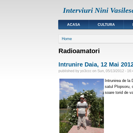
Interviuri Nini Vasiles
ACASA
CULTURA
You are here
Home
Radioamatori
Intrunire Daia, 12 Mai 201
published by
yo3ccc
on
Sun, 05/13/2012 - 16:
Intrunirea de la
satul Plopsoru, 
soare torid de v