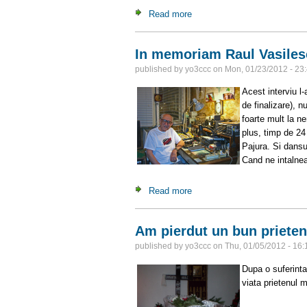
Read more
about Sa facem cunostinta 
In memoriam Raul Vasile
published by
yo3ccc
on
Mon, 01/23/2012 - 23
Acest interviu l
de finalizare), 
foarte mult la n
plus, timp de 24 
Pajura. Si dansu
Cand ne intalnea
Read more
about In memoriam Raul Va
Am pierdut un bun priete
published by
yo3ccc
on
Thu, 01/05/2012 - 16:
Dupa o suferinta 
viata prietenul