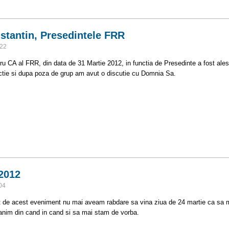
 Ciobanita YO3APG
nstantin, Presedintele FRR
:22
tru CA al FRR, din data de 31 Martie 2012, in functia de Presedinte a fost al
nctie si dupa poza de grup am avut o discutie cu Domnia Sa.
 Constantin, Presedintele FRR
 2012
04
 de acest eveniment nu mai aveam rabdare sa vina ziua de 24 martie ca sa me
anim din cand in cand si sa mai stam de vorba.