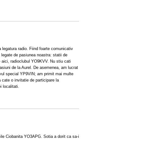
legatura radio. Fiind foarte comunicativ
 legate de pasiunea noastra: statii de
de aici, radioclubul YO9KVV. Nu stiu cati
 pasiuni de la Aurel. De asemenea, am lucrat
tivul special YP9VIN; am primit mai multe
 cate o invitatie de participare la
 localitati.
Vasile Ciobanita YO3APG. Sotia a dorit ca sa-i