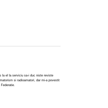
a el la serviciu sa-i duc niste reviste
matorism si radioamatori, dar mi-a povestit
a Federatie.