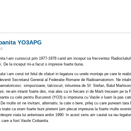
 Capraru YO3AAJ la implinirea varstei de 80 de ani
obanita YO3APG
55
ita l-am cunoscut prin 1977-1978 cand am inceput sa frecventez Radioclubul M
ci. De la inceput mi-a facut o impresie foarte buna.
ului i-am cerut tot felul de sfaturi in legatura cu unele montaje pe care le r
devenit Secretarul General al Federatie Romane de Radioamatorism. Ne intaln
oamatoricesc: simpozioane, talciocuri, intrunirea de Sf. Stefan, Balul Martisor
3 ani, ne-am intanit foarte des, mai ales ca in fiecare zi de Marti treceam pe l
nta cu cele pentru Bucuresti (YO3) si impreuna cu Vasile o luam la pas catr
 De multe ori ne invitam, alternativ, la cate o bere, prilej cu care puneam tar
 toate ca eram foarte buni prieteni (am plecat impreuna la foarte multe even
despre viata lui anterioara anilor 1990. In acest sens am cautat sa iau legat
 care a fost Vasile Ciobanita.