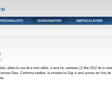
cu
PERSONALITATI
RADIOAMATORI
SIMPO/CALATORII
2
42
 Daia, aflata la cea de-a treia editie, a avut loc sambata 12 Mai 2012 de la or
comuna Daia. Conforma traditiei, la invitatia lui Gigi si anul acesta am fost de
ara.