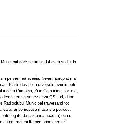
unicipal care pe atunci isi avea sediul in
ealizam pe vremea aceeia. Ne-am apropiat mai
eam foarte des pe la diversele evenimente
ului de la Campina, Ziua Comunicatiilor, etc,
a Federatie ca sa sortez ceva QSL-uri, dupa
e Radioclubul Municipal traversand tot
a la cale. Si pe nepusa masa s-a petrecut
imente legate de pasiunea noastra) eu nu
ura cu cat mai multe persoane care imi