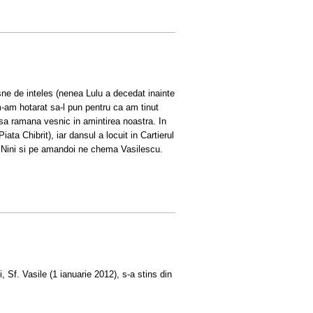
sne de inteles (nenea Lulu a decedat inainte
m-am hotarat sa-l pun pentru ca am tinut
sa ramana vesnic in amintirea noastra. In
ata Chibrit), iar dansul a locuit in Cartierul
a Nini si pe amandoi ne chema Vasilescu.
, Sf. Vasile (1 ianuarie 2012), s-a stins din