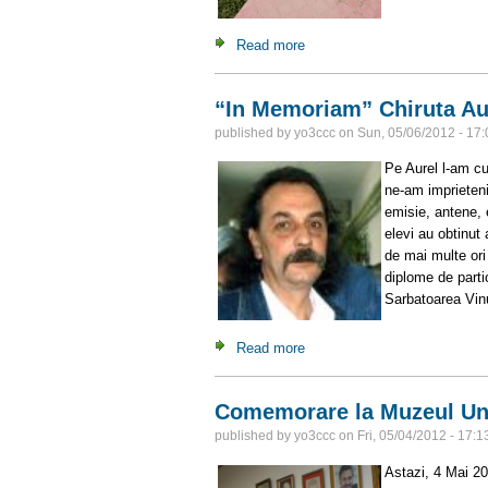
Read more
about Intrunire Daia, 12 Mai
“In Memoriam” Chiruta A
published by
yo3ccc
on
Sun, 05/06/2012 - 17:
Pe Aurel l-am cu
ne-am imprieteni
emisie, antene, 
elevi au obtinut
de mai multe ori
diplome de partic
Sarbatoarea Vinu
Read more
about “In Memoriam” Chirut
Comemorare la Muzeul Uni
published by
yo3ccc
on
Fri, 05/04/2012 - 17:1
Astazi, 4 Mai 201