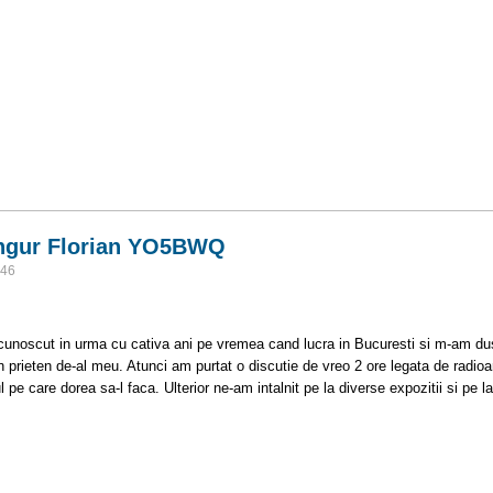
rtie 2012
Ungur Florian YO5BWQ
:46
cunoscut in urma cu cativa ani pe vremea cand lucra in Bucuresti si m-am dus l
 prieten de-al meu. Atunci am purtat o discutie de vreo 2 ore legata de radioa
pe care dorea sa-l faca. Ulterior ne-am intalnit pe la diverse expozitii si pe l