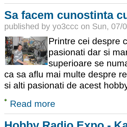
Sa facem cunostinta c
published by
yo3ccc
on
Sun, 07/0
Printre cei despre 
pasionati dar si mar
superioare se numa
ca sa aflu mai multe despre real
si alti pasionati de acest hobby
Read more
about Sa facem cunostinta cu Liviu Babi
Hobby Radio Expo - Kaz