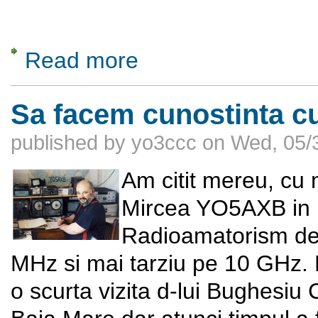
Read more
about Centrul de emisie RTV Bucegi (Costil
Sa facem cunostinta 
published by
yo3ccc
on
Wed, 05/
Am citit mereu, cu m
Mircea YO5AXB in r
Radioamatorism de
MHz si mai tarziu pe 10 GHz. 
o scurta vizita d-lui Bughesi