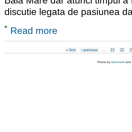
Baia Mare dar atunci timpul a 
discutie legata de pasiunea da
Read more
about Sa facem cunostinta cu Bochis Mi
Pages
« first
‹ previous
…
21
22
2
Theme by
Danetsoft
and