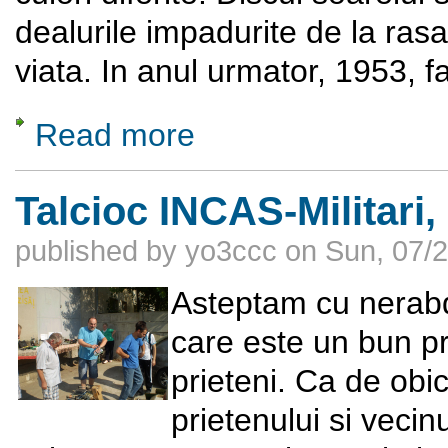
dealurile impadurite de la ras
viata. In anul urmator, 1953, 
Read more
about Sa facem cunostinta cu Laurentiu 
Talcioc INCAS-Militari, 
published by
yo3ccc
on
Sun, 07/2
Asteptam cu nerabd
care este un bun pr
prieteni. Ca de obi
prietenului si veci