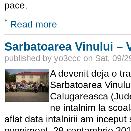
pace.
Read more
about Sa facem cunostinta cu Nemeth Nico
Sarbatoarea Vinului –
published by
yo3ccc
on
Sat, 09/2
A devenit deja o tra
Sarbatoarea Vinulu
Calugareasca (Judet
ne intalnim la sco
aflat data intalnirii am incepu
eveniment, 29 septambrie 2012