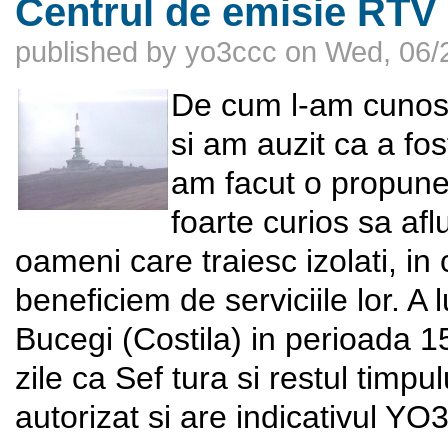
Centrul de emisie RTV 
published by
yo3ccc
on
Wed, 06/
De cum l-am cunos
si am auzit ca a fos
am facut o propune
foarte curios sa af
oameni care traiesc izolati, in 
beneficiem de serviciile lor. A
Bucegi (Costila) in perioada 
zile ca Sef tura si restul timp
autorizat si are indicativul 