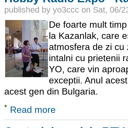
published by
yo3ccc
on
Sat, 06/2
De foarte mult tim
la Kazanlak, care es
atmosfera de zi cu 
intalni cu prietenii
YO, care vin aproape
exceptii. Anul acest
acest gen din Bulgaria.
Read more
about Hobby Radio Expo - Kazanlak 16 -17 