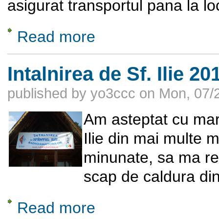
asigurat transportul pana la loc
Read more
about Talcioc INCAS-Militari, 28 Iulie 2012
Intalnirea de Sf. Ilie 20
published by
yo3ccc
on
Mon, 07/2
Am asteptat cu mar
Ilie din mai multe m
minunate, sa ma rei
scap de caldura di
Read more
about Intalnirea de Sf. Ilie 2012