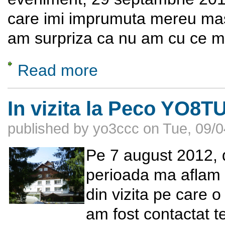
care imi imprumuta mereu masi
am surpriza ca nu am cu ce m
Read more
about Sarbatoarea Vinului – Valea Calugar
In vizita la Peco YO8T
published by
yo3ccc
on
Tue, 09/0
Pe 7 august 2012, 
perioada ma aflam 
din vizita pe care 
am fost contactat 