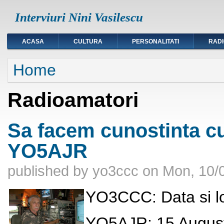
Interviuri Nini Vasilescu
ACASA
CULTURA
PERSONALITATI
RAD
You are here
Home
Radioamatori
Sa facem cunostinta cu
YO5AJR
published by
yo3ccc
on
Mon, 10/0
YO3CCC: Data si lo
YO5AJR: 15 August 