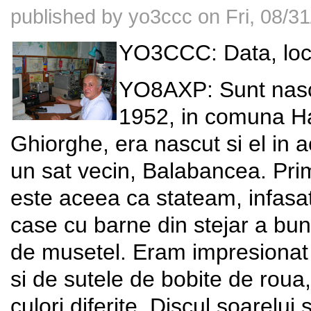
published by
yo3ccc
on
Fri, 08/3
YO3CCC: Data, locul
YO8AXP: Sunt nascu
1952, in comuna Ha
Ghiorghe, era nascut si el in a
un sat vecin, Balabancea. Pri
este aceea ca stateam, infasat,
case cu barne din stejar a buni
de musetel. Eram impresionat 
si de sutele de bobite de roua,
culori diferite. Discul soarelui