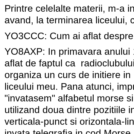
Printre celelalte materii, m-a i
avand, la terminarea liceului, c
YO3CCC: Cum ai aflat despre
YO8AXP: In primavara anului 1
aflat de faptul ca radioclubu
organiza un curs de initiere in
liceului meu. Pana atunci, imp
"invatasem" alfabetul morse s
utilizand doua dintre pozitiile 
verticala-punct si orizontala-l
invata telegrafia in cod Mors