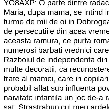
YO8AXP: O parte dintre radaci
Maria, dupa mama, se intind i
turme de mii de oi in Dobrogea
de persecutiile din acea vreme
aceasta ramura, ce purta rom
numerosi barbati vrednici care, 
Razboiul de independenta din 
multe decoratii, ca recunostere 
frate al mamei, care in copilari
probabil aflat sub influenta pov
naivitate infantila un joc de-a r
sat. Strastrabunicul meu ardele