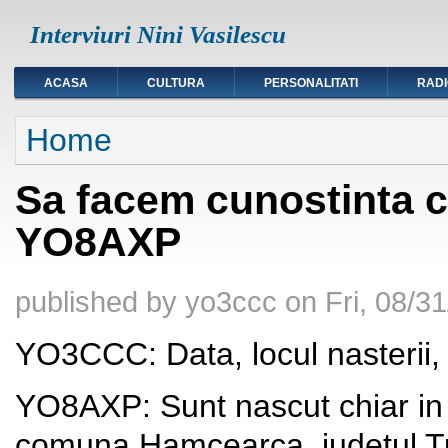
Interviuri Nini Vasilescu
ACASA
CULTURA
PERSONALITATI
RAD
You are here
Home
Sa facem cunostinta 
YO8AXP
published by
yo3ccc
on
Fri, 08/3
YO3CCC: Data, locul nasterii, 
YO8AXP: Sunt nascut chiar in 
comuna Hamcearca, judetul Tul