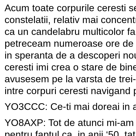
Acum toate corpurile ceresti s
constelatii, relativ mai concen
ca un candelabru multicolor fan
petreceam numeroase ore de “
in speranta de a descoperi nout
ceresti imi crea o stare de bin
avusesem pe la varsta de trei-c
intre corpuri ceresti navigand 
YO3CCC: Ce-ti mai doreai in 
YO8AXP: Tot de atunci mi-am d
pentru faptul ca, in anii ‘50, t