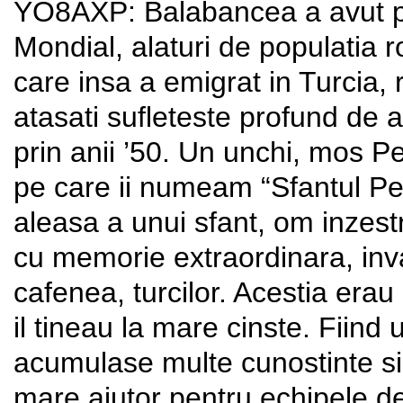
YO8AXP: Balabancea a avut pa
Mondial, alaturi de populatia 
care insa a emigrat in Turcia,
atasati sufleteste profund de a
prin anii ’50. Un unchi, mos P
pe care ii numeam “Sfantul Pet
aleasa a unui sfant, om inzest
cu memorie extraordinara, invat
cafenea, turcilor. Acestia erau
il tineau la mare cinste. Fiind
acumulase multe cunostinte si i
mare ajutor pentru echipele de