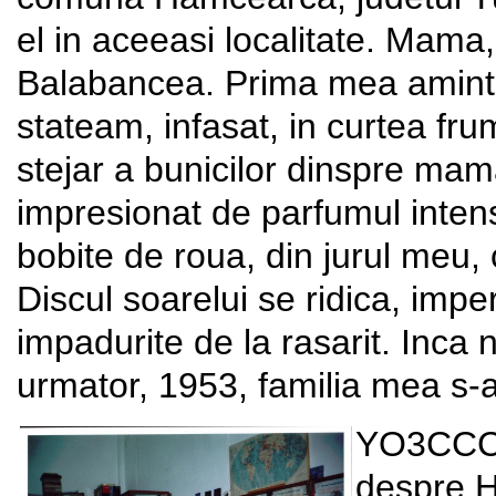
el in aceeasi localitate. Mama,
Balabancea. Prima mea aminti
stateam, infasat, in curtea fru
stejar a bunicilor dinspre mama
impresionat de parfumul intens
bobite de roua, din jurul meu, c
Discul soarelui se ridica, impe
impadurite de la rasarit. Inca 
urmator, 1953, familia mea s
YO3CCC: 
despre 