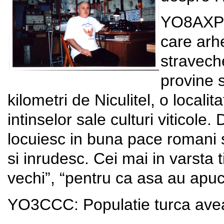
YO8AXP: 
care arhe
straveche
provine s
kilometri de Niculitel, o locali
intinselor sale culturi viticol
locuiesc in buna pace romani s
si inrudesc. Cei mai in varsta ti
vechi”, “pentru ca asa au apuc
YO3CCC: Populatie turca avea