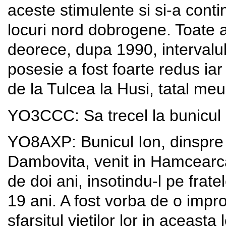
aceste stimulente si si-a conti
locuri nord dobrogene. Toate a
deorece, dupa 1990, intervalul
posesie a fost foarte redus i
de la Tulcea la Husi, tatal meu
YO3CCC: Sa trecel la bunicul 
YO8AXP: Bunicul Ion, dinspre t
Dambovita, venit in Hamcearc
de doi ani, insotindu-l pe fra
19 ani. A fost vorba de o impr
sfarsitul vietilor lor in aceast