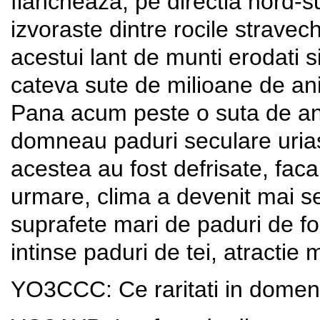
flancheaza, pe directia nord-su
izvoraste dintre rocile stravec
acestui lant de munti erodati 
cateva sute de milioane de ani,
Pana acum peste o suta de ani
domneau paduri seculare uriase
acestea au fost defrisate, faca
urmare, clima a devenit mai se
suprafete mari de paduri de fo
intinse paduri de tei, atractie
YO3CCC: Ce raritati in domeni