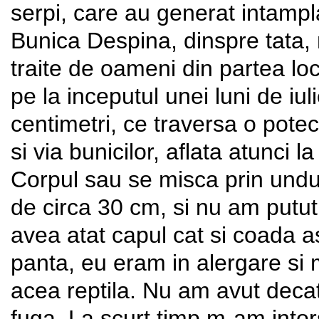
serpi, care au generat intampla
Bunica Despina, dinspre tata, 
traite de oameni din partea loc
pe la inceputul unei luni de iu
centimetri, ce traversa o pote
si via bunicilor, aflata atunci 
Corpul sau se misca prin unduir
de circa 30 cm, si nu am putut
avea atat capul cat si coada a
panta, eu eram in alergare si 
acea reptila. Nu am avut decat
fuga. La scurt timp m-am intor