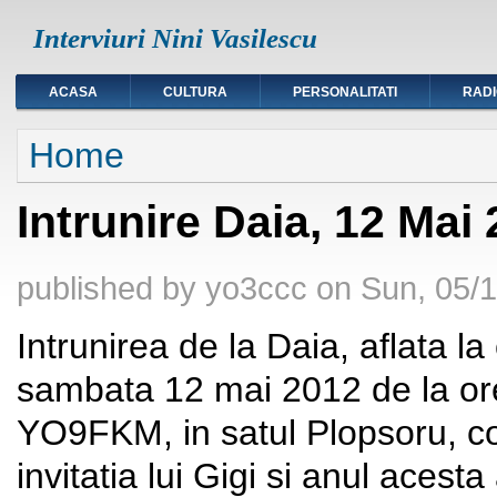
Interviuri Nini Vasilescu
ACASA
CULTURA
PERSONALITATI
RAD
You are here
Home
Intrunire Daia, 12 Mai
published by
yo3ccc
on
Sun, 05/1
Intrunirea de la Daia, aflata la
sambata 12 mai 2012 de la ore
YO9FKM, in satul Plopsoru, co
invitatia lui Gigi si anul acest