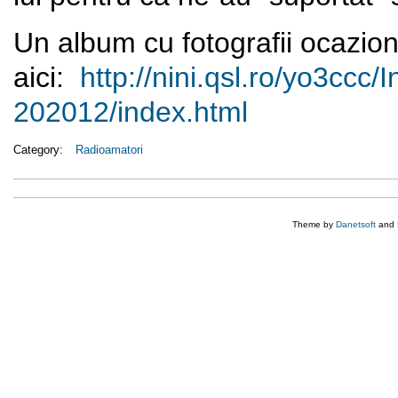
Un album cu fotografii ocazion
aici:
http://nini.qsl.ro/yo3ccc/
I
202012/index.html
Category:
Radioamatori
Theme by
Danetsoft
and