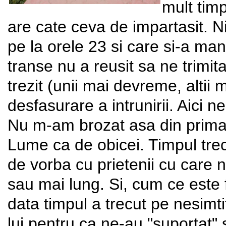
mult tim
are cate ceva de impartasit. Ni
pe la orele 23 si care si-a ma
transe nu a reusit sa ne trimi
trezit (unii mai devreme, altii 
desfasurare a intrunirii. Aici 
Nu m-am brozat asa din prima
Lume ca de obicei. Timpul trece
de vorba cu prietenii cu care 
sau mai lung. Si, cum ce este
data timpul a trecut pe nesimtit
lui pentru ca ne-au "suportat" 