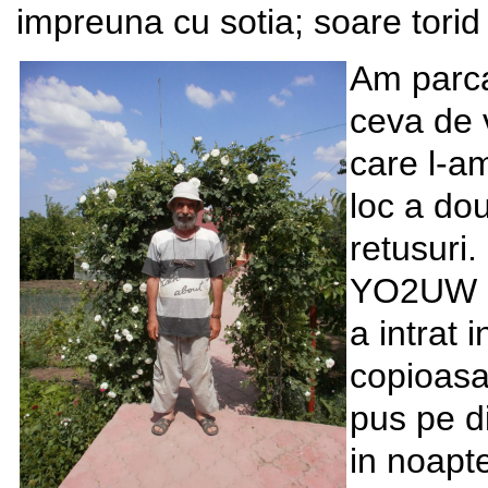
impreuna cu sotia; soare torid
Am parca
ceva de 
care l-am
loc a do
retusuri
YO2UW i
a intrat 
copioasa
pus pe di
in noapt