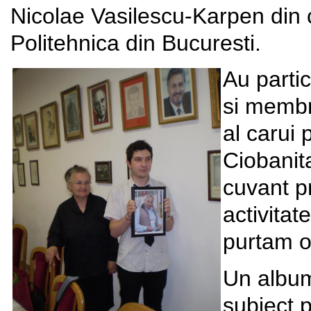
Nicolae Vasilescu-Karpen din c
Politehnica din Bucuresti.
Au partic
si membri
al carui 
Ciobanita
cuvant p
activitat
purtam o
Un album
subiect p