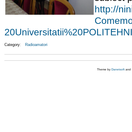
http://ni
Comemo
20Universitatii%20POLITEH
Category:
Radioamatori
Theme by
Danetsoft
and