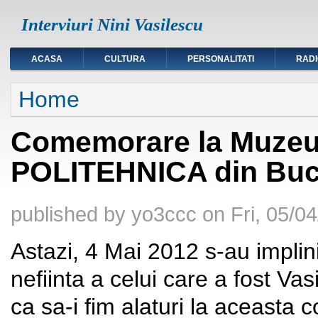
Interviuri Nini Vasilescu
ACASA
CULTURA
PERSONALITATI
RAD
You are here
Home
Comemorare la Muzeul 
POLITEHNICA din Buc
published by
yo3ccc
on
Fri, 05/0
Astazi, 4 Mai 2012 s-au implinit
nefiinta a celui care a fost Va
ca sa-i fim alaturi la aceasta