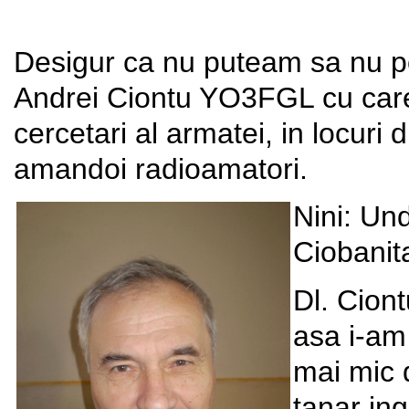
Desigur ca nu puteam sa nu por
Andrei Ciontu YO3FGL cu care a
cercetari al armatei, in locuri 
amandoi radioamatori.
Nini: Und
Ciobanit
Dl. Cion
asa i-am 
mai mic 
tanar ing