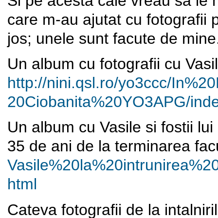
Si pe acesta cale vreau sa le 
care m-au ajutat cu fotografii
jos; unele sunt facute de mine
Un album cu fotografii cu Vasil
http://nini.qsl.ro/yo3ccc/In%
20
20Ciobanita%20YO3APG/inde
Un album cu Vasile si fostii lui
35 de ani de la terminarea facu
Vasile%20la%20intrunirea%
2
html
Cateva fotografii de la intalnir