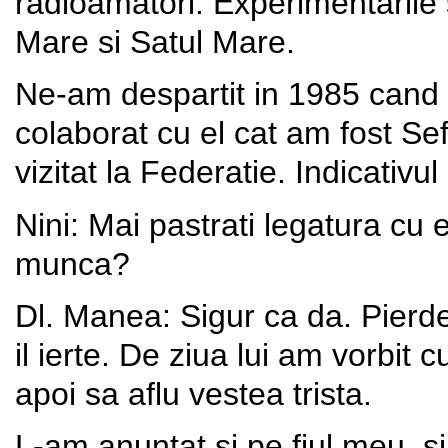
radioamatori. Experimentarile 
Mare si Satul Mare.
Ne-am despartit in 1985 cand
colaborat cu el cat am fost Sef
vizitat la Federatie. Indicati
Nini: Mai pastrati legatura cu 
mun
Dl. Manea: Sigur ca da. Pierd
il ierte. De ziua lui am vorbit 
apoi sa aflu vestea trista.
L-am anuntat si pe fiul meu, s