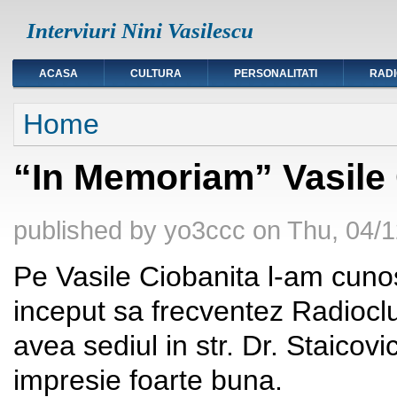
Interviuri Nini Vasilescu
ACASA
CULTURA
PERSONALITATI
RAD
You are here
Home
“In Memoriam” Vasile
published by
yo3ccc
on
Thu, 04/1
Pe Vasile Ciobanita l-am cun
inceput sa frecventez Radioclu
avea sediul in str. Dr. Staicovi
impresie foarte buna.