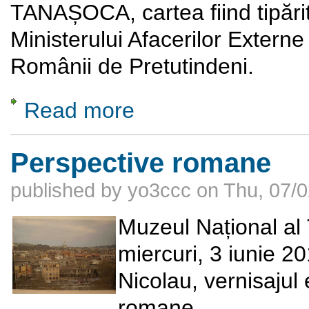
TANAȘOCA, cartea fiind tipărit
Ministerului Afacerilor Extern
Românii de Pretutindeni.
Read more
about Conferinta dezbatere “Românii de pes
Perspective romane
published by
yo3ccc
on
Thu, 07/0
Muzeul Național al
miercuri, 3 iunie 20
Nicolau, vernisajul 
romane.