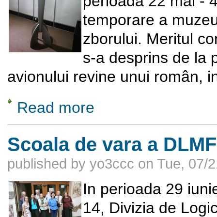
perioada 22 mai - 4 
temporare a muzeulu
zborului. Meritul co
s-a desprins de la 
avionului revine unui român, i
Read more
about Pionierii Aerului
Scoala de vara a DLM
published by
yo3ccc
on
Tue, 07/2
In perioada 29 iunie
14, Divizia de Logic