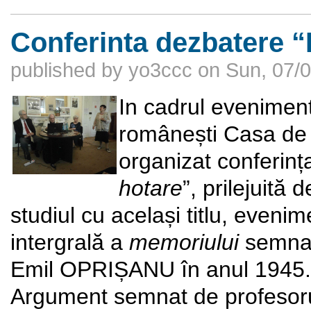
Conferinta dezbatere “
published by
yo3ccc
on
Sun, 07/0
In cadrul evenimente
românești Casa de c
organizat conferinț
hotare
”, prilejuită 
studiul cu același titlu, eveni
intergrală a
memoriului
semnat
Emil OPRIȘANU în anul 1945. 
Argument semnat de profesorul