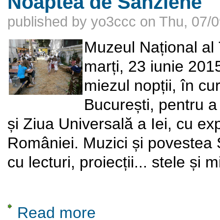
Noaptea de Sânziene
published by
yo3ccc
on
Thu, 07/0
Muzeul Național al
marți, 23 iunie 20
miezul nopții, în cu
București, pentru 
și Ziua Universală a Iei, cu exp
României. Muzici și povestea S
cu lecturi, proiecții... stele și m
Read more
about Noaptea de Sânziene