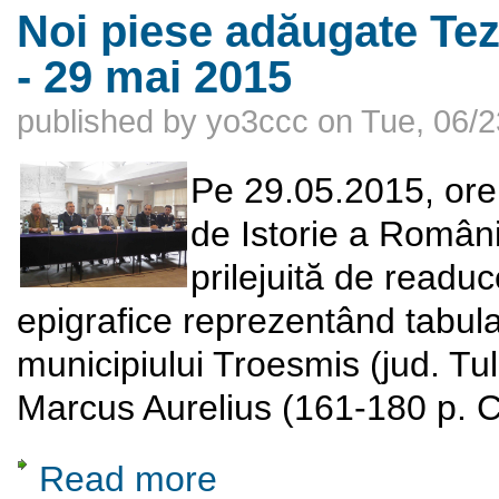
Noi piese adăugate Tez
- 29 mai 2015
published by
yo3ccc
on
Tue, 06/2
Pe 29.05.2015, ore
de Istorie a Români
prilejuită de read
epigrafice reprezentând tabula
municipiului Troesmis (jud. Tu
Marcus Aurelius (161-180 p. C
Read more
about Noi piese adăugate Tezaurului Istoric