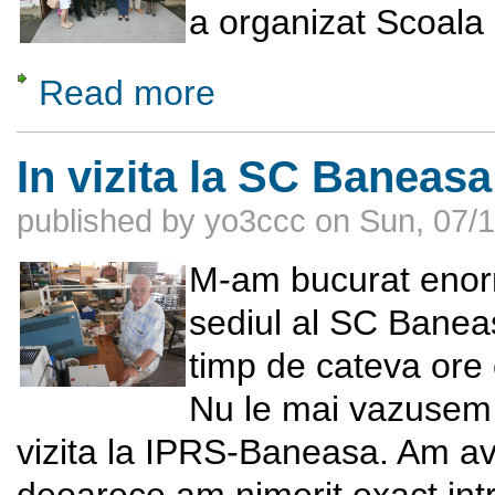
a organizat Scoala 
Read more
about Scoala de vara a DLMFS 2015
In vizita la SC Baneas
published by
yo3ccc
on
Sun, 07/1
M-am bucurat enorm
sediul al SC Banea
timp de cateva ore
Nu le mai vazusem 
vizita la IPRS-Baneasa. Am avu
deoarece am nimerit exact int