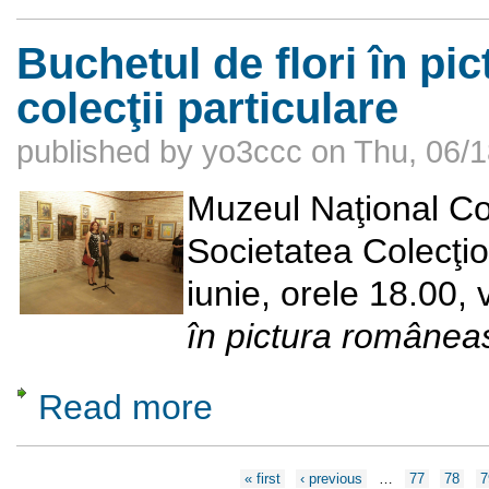
Buchetul de flori în pi
colecţii particulare
published by
yo3ccc
on
Thu, 06/1
Muzeul Naţional Co
Societatea Colecţio
iunie, orele 18.00, 
în pictura româneasc
Read more
about Buchetul de flori în pictura românească
Pages
« first
‹ previous
…
77
78
7