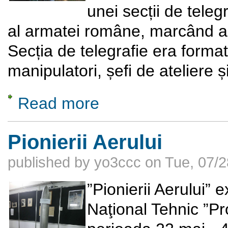
unei secții de teleg
al armatei române, marcând astf
Secția de telegrafie era format
manipulatori, șefi de ateliere și
Read more
about Ziua Transmisioniștilor Militari
Pionierii Aerului
published by
yo3ccc
on
Tue, 07/2
”Pionierii Aerului” 
Naţional Tehnic ”Pr