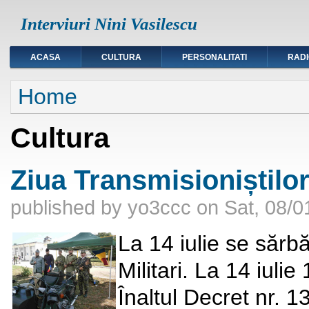
Interviuri Nini Vasilescu
ACASA
CULTURA
PERSONALITATI
RAD
You are here
Home
Cultura
Ziua Transmisioniștilor 
published by
yo3ccc
on
Sat, 08/0
La 14 iulie se sărb
Militari. La 14 iuli
Înaltul Decret nr. 1