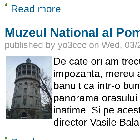
Read more
about “Salonul Oficial” din Gara de Nord
Muzeul National al Pom
published by
yo3ccc
on
Wed, 03/
De cate ori am trec
impozanta, mereu a
banuit ca intr-o bu
panorama orasului d
inatime. Si pe aces
director Vasile Bala
about Muzeul National al Pompierilor – Fois