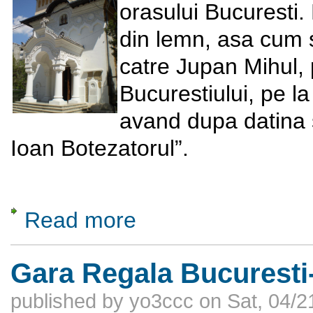
orasului Bucuresti.
din lemn, asa cum 
catre Jupan Mihul,
Bucurestiului, pe la 
avand dupa datina s
Ioan Botezatorul”.
Read more
about Biserica Boteanu-Ienii
Gara Regala Bucurest
published by
yo3ccc
on
Sat, 04/2