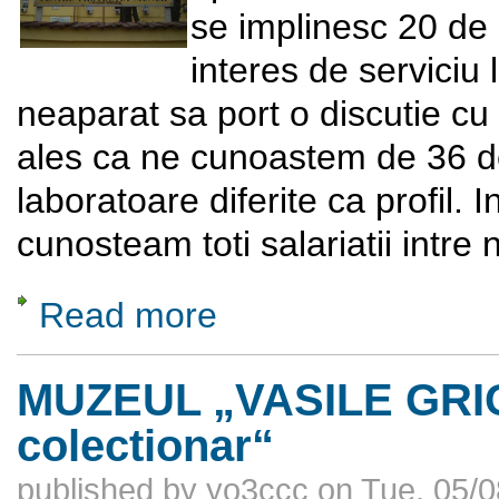
se implinesc 20 de
interes de serviciu 
neaparat sa port o discutie cu 
ales ca ne cunoastem de 36 de
laboratoare diferite ca profil. I
cunosteam toti salariatii intre n
Read more
about Institutul National de Cercetare-Dezvo
MUZEUL „VASILE GRIGO
colectionar“
published by
yo3ccc
on
Tue, 05/0