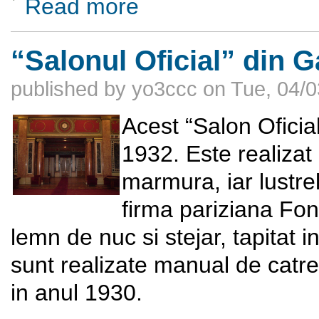
Read more
“Salonul Oficial” din 
published by
yo3ccc
on
Tue, 04/0
Acest “Salon Oficial
1932. Este realizat 
marmura, iar lustre
firma pariziana Fon
lemn de nuc si stejar, tapitat 
sunt realizate manual de catr
in anul 1930.