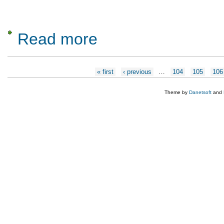
Read more
about Casa Memoriala Tudor Arghezi
Pages
« first
‹ previous
…
104
105
106
Theme by
Danetsoft
and