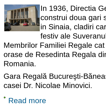
In 1936, Directia 
construi doua gari s
in Sinaia, cladiri c
festiv ale Suveranul
Membrilor Familiei Regale cat 
orase de Resedinta Regala di
Roman
Gara Regală Bucureşti-Băneasa
casei Dr. Nicolae Minovici.
Read more
about Gara Regala Bucuresti-Baneasa