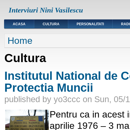
Interviuri Nini Vasilescu
ACASA
CULTURA
PERSONALITATI
RAD
You are here
Home
Cultura
Institutul National de 
Protectia Muncii
published by
yo3ccc
on
Sun, 05/1
Pentru ca in acest i
aprilie 1976 – 3 ma