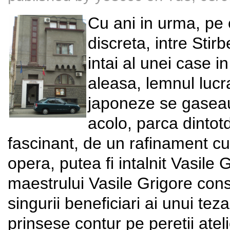
Cu ani in urma, pe 
discreta, intre Stirb
intai al unei case i
aleasa, lemnul lucr
japoneze se gaseau,
acolo, parca dintotd
fascinant, de un rafinament cu
opera, putea fi intalnit Vasile
maestrului Vasile Grigore consti
singurii beneficiari ai unui tez
prinsese contur pe peretii ateli