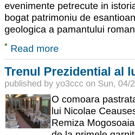
evenimente petrecute in istoria
bogat patrimoniu de esantioane
geologica a pamantului roman
Read more
about Muzeul National de Geologie
Trenul Prezidential al 
published by
yo3ccc
on
Sun, 04/2
O comoara pastrata 
lui Nicolae Ceauses
Remiza Mogosoaia, 
de la primele garnit