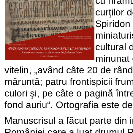
cu hramul
curţilor
Spiridon 
miniaturi
cultural 
minunat 
vitelin, „având câte 20 de rân
măruntă; patru frontispicii fr
culori şi, pe câte o pagină înt
fond auriu“. Ortografia este d
Manuscrisul a făcut parte din in
României care a luat drumul Ru