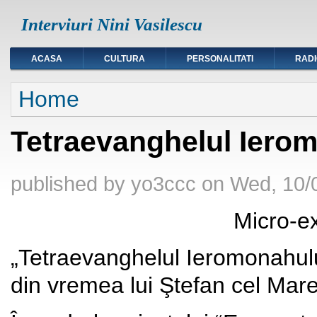
Interviuri Nini Vasilescu
ACASA
CULTURA
PERSONALITATI
RAD
You are here
Home
Tetraevanghelul Ierom
published by
yo3ccc
on
Wed, 10/
Micro-expozi
„Tetraevanghelul Ieromonahul
din vremea lui Ştefan cel Mare