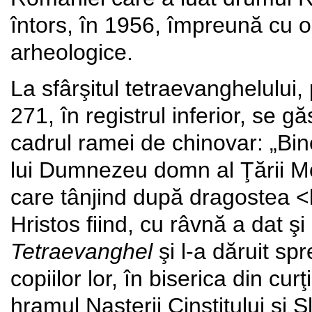
întors, în 1956, împreună cu o p
arheologice.
La sfârşitul tetraevanghelului,
271, în registrul inferior, se g
cadrul ramei de chinovar: „Bine
lui Dumnezeu domn al Ţării Mol
care tânjind după dragostea <lui
Hristos fiind, cu râvnă a dat şi
Tetraevanghel
şi l-a dăruit spr
copiilor lor, în biserica din cur
hramul Naşterii Cinstitului şi 