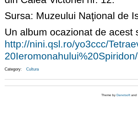
Sursa: Muzeului Naţional de 
Un album ocazionat de acest su
http://nini.qsl.ro/yo3ccc/
Tetrae
20Ieromonahului%20Spiridon/
Category:
Cultura
Theme by
Danetsoft
and