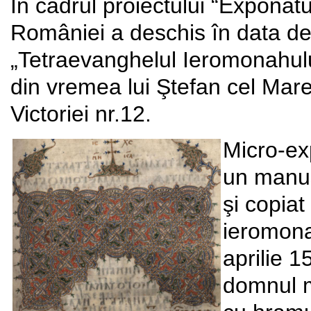
În cadrul proiectului “Exponatu
României a deschis în data de
„Tetraevanghelul Ieromonahul
din vremea lui Ştefan cel Mare
Victoriei nr.12.
Micro-exp
un manus
şi copia
ieromonah
aprilie 1
domnul mo