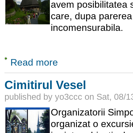
avem posibilitatea 
care, dupa parerea
incomensurabila.
Read more
about Manastirea Barsana
Cimitirul Vesel
published by
yo3ccc
on
Sat, 08/1
Organizatorii Simp
organizat o excursie