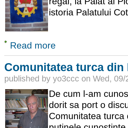
regal, la Palat al P
istoria Palatului Co
Read more
about De la palat regal la Palat al Pionieril
Comunitatea turca din
published by
yo3ccc
on
Wed, 09/2
De cum l-am cunos
dorit sa port o dis
Comunitatea turca 
putinele cunostint