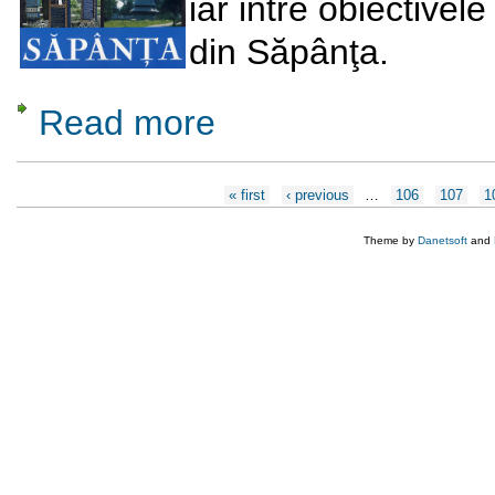
iar intre obiectivele
din Săpânţa.
Read more
about Cimitirul Vesel
Pages
« first
‹ previous
…
106
107
1
Theme by
Danetsoft
and