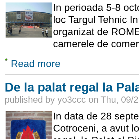
In perioada 5-8 oc
loc Targul Tehnic I
organizat de ROMEX
camerele de comert
Read more
about Targul Tehnic International Bucuresti
De la palat regal la Pal
published by
yo3ccc
on
Thu, 09/2
In data de 28 sept
Cotroceni, a avut lo