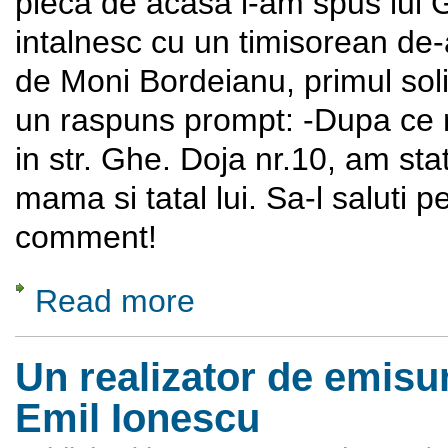
pleca de acasa i-am spus lu
intalnesc cu un timisorean de-a
de Moni Bordeianu, primul solis
un raspuns prompt: -Dupa ce 
in str. Ghe. Doja nr.10, am sta
mama si tatal lui. Sa-l saluti
comment!
Read more
about Florin "Moni" Bordeianu si formatia P
Un realizator de emisu
Emil Ionescu