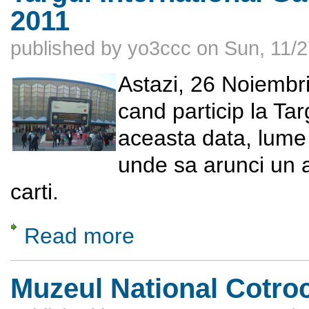
2011
published by
yo3ccc
on
Sun, 11/2
Astazi, 26 Noiembr
cand particip la Ta
aceasta data, lume 
unde sa arunci un a
carti.
Read more
about Targul International Gaudeamus, 26 
Muzeul National Cotro