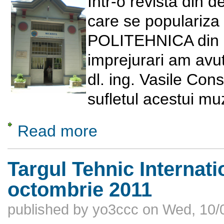
Intr-o revista din 
care se populariza 
POLITEHNICA din B
imprejurari am avu
dl. ing. Vasile Con
sufletul acestui mu
Read more
about Muzeul Universitatii POLITEHNICA di
Targul Tehnic Internati
octombrie 2011
published by
yo3ccc
on
Wed, 10/0