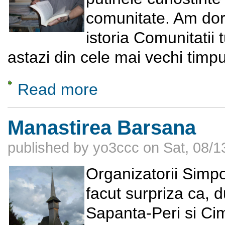
comunitate. Am dorit
istoria Comunitatii 
astazi din cele mai vechi timpur
Read more
about Comunitatea turca din Romania
Manastirea Barsana
published by
yo3ccc
on
Sat, 08/1
Organizatorii Simp
facut surpriza ca, 
Sapanta-Peri si Cimi