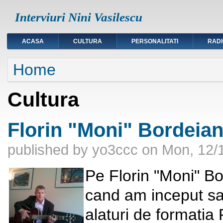
Interviuri Nini Vasilescu
ACASA
CULTURA
PERSONALITATI
RAD
You are here
Home
Cultura
Florin "Moni" Bordeian
published by
yo3ccc
on
Mon, 12/1
Pe Florin "Moni" B
cand am inceput sa-
alaturi de formatia