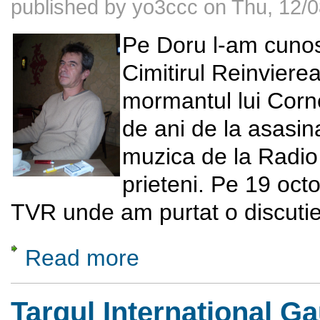
published by
yo3ccc
on
Thu, 12/0
Pe Doru l-am cunos
Cimitirul Reinviere
mormantul lui Cornel
de ani de la asasin
muzica de la Radio
prieteni. Pe 19 octo
TVR unde am purtat o discutie
Read more
about Un realizator de emisuni muzicale la
Targul International 