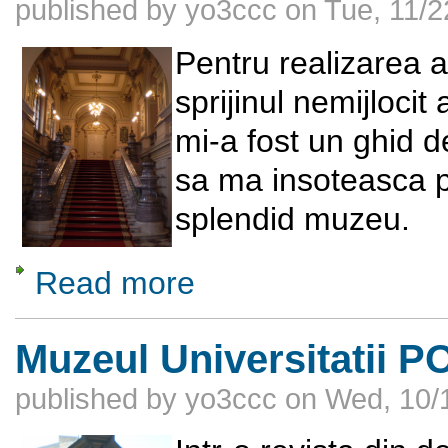
published by
yo3ccc
on
Tue, 11/2
Pentru realizarea a
sprijinul nemijloci
mi-a fost un ghid d
sa ma insoteasca pr
splendid muzeu.
Read more
about Muzeul National Cotroceni
Muzeul Universitatii 
published by
yo3ccc
on
Wed, 10/1