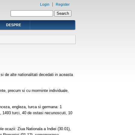
Login
Register
Search form
Search
DESPRE
si de alte nationalitati decedati in aceasta
ente, precum si cu morminte individuale,
anceza, engleza, turca si germana: 1
i, 1493 turci, 40 de ostasi necunoscuti, 10
 ocazii: Ziua Nationala a Indiei (30.01),
a a Romaniei (01.12), comemorarea