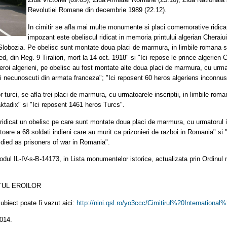
Revolutiei Romane din decembrie 1989 (22.12).
In cimitir se afla mai multe monumente si placi comemorative ridica
impozant este obeliscul ridicat in memoria printului algerian Cherai
 Slobozia. Pe obelisc sunt montate doua placi de marmura, in limbile romana si
, din Reg. 9 Tiraliori, mort la 14 oct. 1918" si "Ici repose le prince algerie
 eroi algerieni, pe obelisc au fost montate alte doua placi de marmura, cu urmat
ni necunoscuti din armata franceza"; "Ici reposent 60 heros algeriens inconnus
r turci, se afla trei placi de marmura, cu urmatoarele inscriptii, in limbile rom
ktadix" si "Ici reposent 1461 heros Turcs".
 ridicat un obelisc pe care sunt montate doua placi de marmura, cu urmatorul in
toare a 68 soldati indieni care au murit ca prizonieri de razboi in Romania" si
died as prisoners of war in Romania".
codul IL-IV-s-B-14173, in Lista monumentelor istorice, actualizata prin Ordinul min
TUL EROILOR
biect poate fi vazut aici:
http://nini.qsl.ro/yo3ccc/
Cimitirul%20International%
2014.