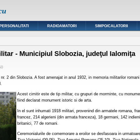
cu
PERSONALITATI
RADIOAMATORI
SIMPO/CALATORII
litar - Municipiul Slobozia, judeţul Ialomiţa
50
 nr. 2 din Slobozia. A fost amenajat in anul 1932, in memoria militarilor romani 
l.
Acest cimitir este de tip militar, cu grupuri de morminte, cu monum
fiind declarat monument istoric si de arta.
In el sunt inhumati 1918 militari, provenind din armatele romana, fr
francez, 214 algerieni (din armata franceza), 18 germani, 142 indien
britanici, 77 de romani.
Ceremonialurile de comemorare a eroilor se desfasoara in urmatoarele
Ziua Victoriei (09.05), Ziua Armatei Romane (25.10), Ziua National