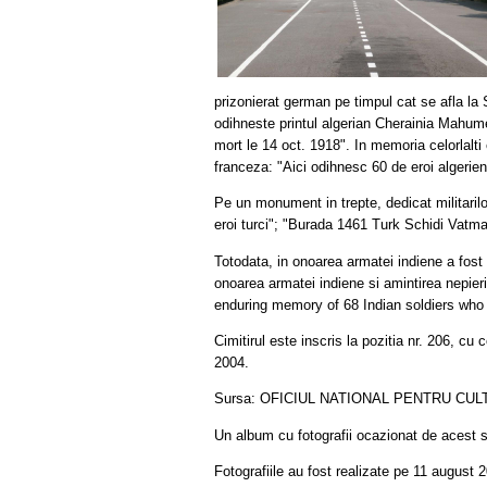
prizonierat german pe timpul cat se afla la
odihneste printul algerian Cherainia Mahumed
mort le 14 oct. 1918". In memoria celorlalti
franceza: "Aici odihnesc 60 de eroi algerie
Pe un monument in trepte, dedicat militarilo
eroi turci"; "Burada 1461 Turk Schidi Vatma
Totodata, in onoarea armatei indiene a fost
onoarea armatei indiene si amintirea nepieri
enduring memory of 68 Indian soldiers who 
Cimitirul este inscris la pozitia nr. 206, cu 
2004.
Sursa: OFICIUL NATIONAL PENTRU CUL
Un album cu fotografii ocazionat de acest su
Fotografiile au fost realizate pe 11 august 