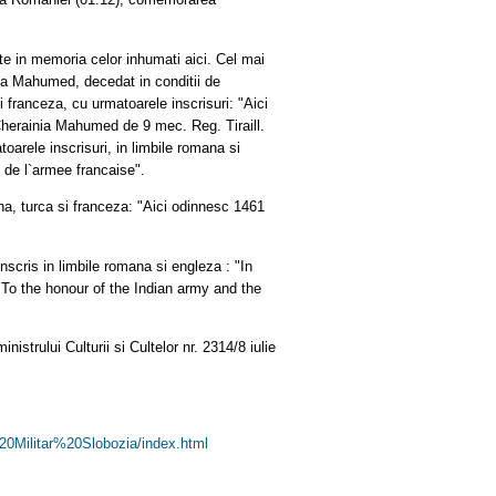
te in memoria celor inhumati aici. Cel mai
uia Mahumed, decedat in conditii de
 franceza, cu urmatoarele inscrisuri: "Aici
n Cherainia Mahumed de 9 mec. Reg. Tiraill.
oarele inscrisuri, in limbile romana si
 de l`armee francaise".
ana, turca si franceza: "Aici odinnesc 1461
scris in limbile romana si engleza : "In
 "To the honour of the Indian army and the
istrului Culturii si Cultelor nr. 2314/8 iulie
20Militar%20Slobozia/index.
html