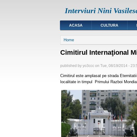
Interviuri Nini Vasiles
ACASA
CULTURA
You are here
Home
Cimitirul Internaţional Mi
published by
yo3ccc
on
Tue, 08/19/2014 - 23:
Cimitirul este amplasat pe strada Eternitatii
localitate in timpul Primului Razboi Mondia