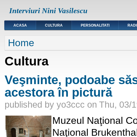
Interviuri Nini Vasilescu
ACASA
CULTURA
PERSONALITATI
RAD
You are here
Home
Cultura
Veşminte, podoabe săse
acestora în pictură
published by
yo3ccc
on
Thu, 03/1
Muzeul Naţional Co
Naţional Brukenthal,