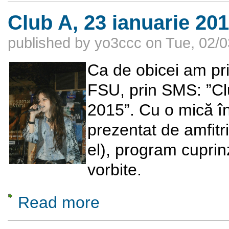
Club A, 23 ianuarie 20
published by
yo3ccc
on
Tue, 02/0
Ca de obicei am prim
FSU, prin SMS: ”Clu
2015”. Cu o mică în
prezentat de amfitr
el), program cupri
vorbite.
Read more
about Club A, 23 ianuarie 2015