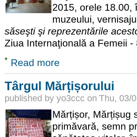
2015, orele 18.00, 
muzeului, vernisaju
săseşti şi reprezentările acest
Ziua Internaţională a Femeii - 
Read more
about Veşminte, podoabe săseşti şi reprezen
Târgul Mărțișorului
published by
yo3ccc
on
Thu, 03/0
Mărțișor, Mărțișug 
primăvară, semn pro