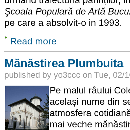
Şcoala Populară de Artă Bucure
pe care a absolvit-o in 1993.
Read more
about Expoziţie de pictură si grafică Anami
Mănăstirea Plumbuita
published by
yo3ccc
on
Tue, 02/1
Pe malul râului Col
același nume din se
atmosfera cotidiană
mai veche mănăstir