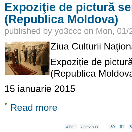
Expoziţie de pictură 
(Republica Moldova)
published by
yo3ccc
on
Mon, 01/2
Ziua Culturii Naţio
Expoziţie de pictu
(Republica Moldov
15 ianuarie 2015
Read more
about Expoziţie de pictură semnată Ghenad
Pages
« first
‹ previous
…
80
81
8