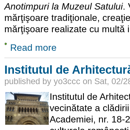
Anotimpuri la Muzeul Satului
.
mărţişoare tradiţionale, creaţie
mărţişoare realizate cu multă im
Read more
about De Mărţişor. Târg cu tâlc...
Institutul de Arhitectur
published by
yo3ccc
on
Sat, 02/2
Institutul de Arhitec
vecinătate a clădiri
Academiei, nr. 18-20