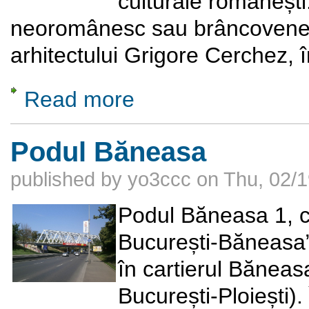
culturale românești. 
neoromânesc sau brâncovenesc,
arhitectului Grigore Cerchez, 
Read more
about Institutul de Arhitectură ''Ion Mincu''
Podul Băneasa
published by
yo3ccc
on
Thu, 02/1
Podul Băneasa 1, cu
București-Băneasa”,
în cartierul Bănea
București-Ploiești)