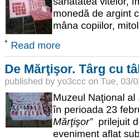
sănătatea vitelor, î
monedă de argint cu
mâna copiilor, mito
Read more
about Târgul Mărțișorului
De Mărţişor. Târg cu tâl
published by
yo3ccc
on
Tue, 03/0
Muzeul Naţional al 
în perioada 23 febr
Mărţişor”
prilejuit 
eveniment aflat sub 