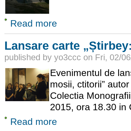
Read more
about Mănăstirea Plumbuita
Lansare carte „Știrbey: 
published by
yo3ccc
on
Fri, 02/0
Evenimentul de lansa
mosii, ctitorii” au
Colectia Monografii,
2015, ora 18.30 in 
Read more
about Lansare carte „Știrbey: reședințe, moșii