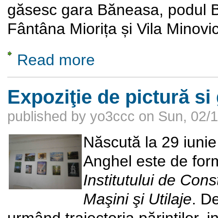
găsesc gara Băneasa, podul 
Fântâna Miorița și Vila Minovic
Read more
about Podul Băneasa
Expoziţie de pictură s
published by
yo3ccc
on
Sun, 02/1
Născută la 29 iunie
Anghel este de form
Institutului de Cons
Maşini şi Utilaje
. D
urmând traiectoria părinţilor,