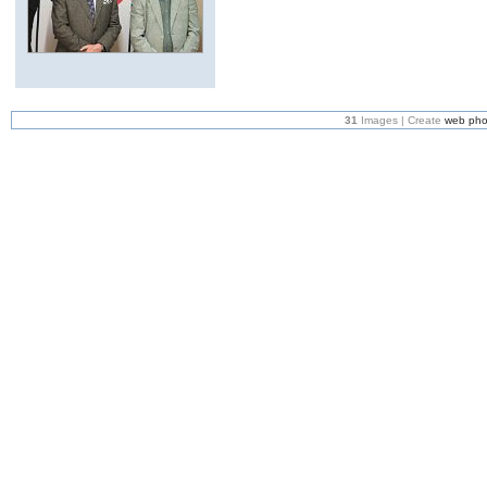
31
Images | Create
web pho