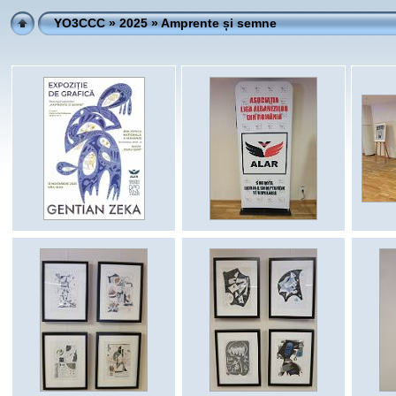
YO3CCC
»
2025
» Amprente și semne