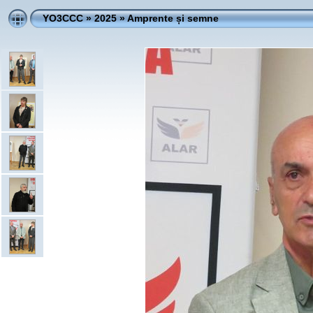
YO3CCC
»
2025
»
Amprente și semne