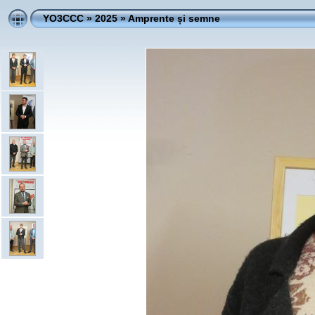
YO3CCC
»
2025
»
Amprente și semne