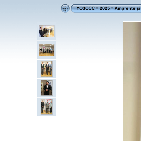
YO3CCC
»
2025
»
Amprente ș