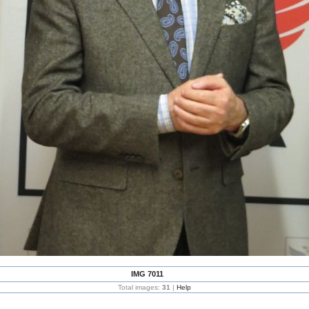
IMG 7011
Total images:
31
|
Help