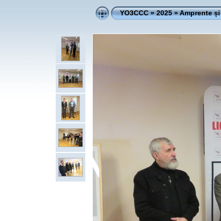
YO3CCC
»
2025
»
Amprente ș