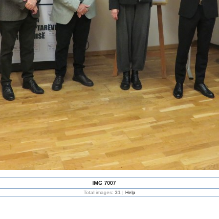
IMG 7007
Total images:
31
|
Help