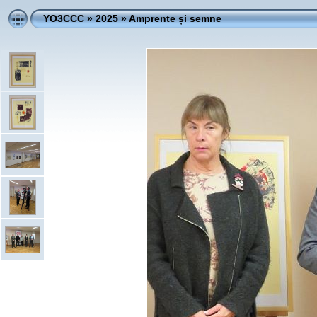
YO3CCC
»
2025
»
Amprente și semne