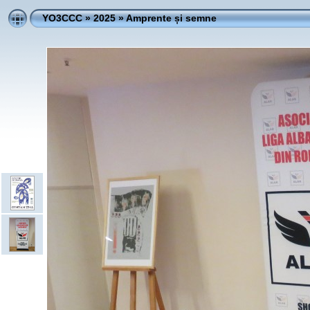
YO3CCC
»
2025
»
Amprente și semne