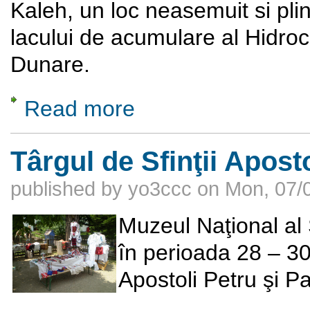
Kaleh, un loc neasemuit si pli
lacului de acumulare al Hidroce
Dunare.
Read more
about Ada Kaleh, insula visului si a uitarii
Târgul de Sfinţii Aposto
published by
yo3ccc
on
Mon, 07/0
Muzeul Naţional al 
în perioada 28 – 30 
Apostoli Petru şi Pa