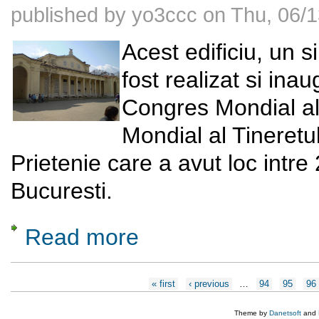
published by
yo3ccc
on
Thu, 06/1
Acest edificiu, un s
fost realizat si ina
Congres Mondial al T
Mondial al Tineretul
Prietenie care a avut loc intre
Bucuresti.
Read more
about Teatrul de vara din Parcul Bazilescu
Pages
« first
‹ previous
…
94
95
96
Theme by
Danetsoft
and