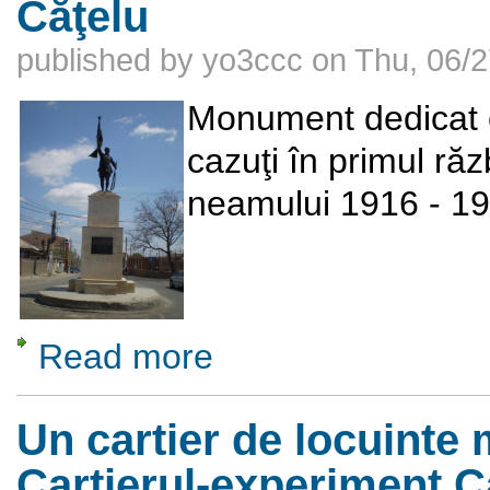
Căţelu
published by
yo3ccc
on
Thu, 06/2
Monument dedicat e
cazuţi în primul răz
neamului 1916 - 19
Read more
about Monument dedicat eroilor din comuna
Un cartier de locuinte 
Cartierul-experiment C