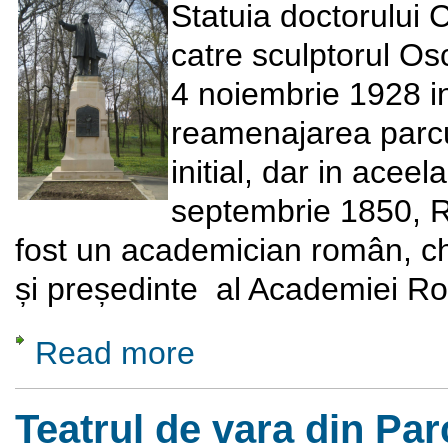
Statuia doctorului C.
catre sculptorul Osc
4 noiembrie 1928 i
reamenajarea parcul
initial, dar in aceel
septembrie 1850, R
fost un academician român, ch
și președinte al Academiei R
Read more
about Monumentul doctorului Constantin I. Is
Teatrul de vara din Par