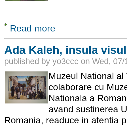
Read more
about Blocurile staliniste din Cartierul Bucur
Ada Kaleh, insula visulu
published by
yo3ccc
on
Wed, 07/
Muzeul National al 
colaborare cu Muzeu
Nationala a Romani
avand sustinerea U
Romania, readuce in atentia p