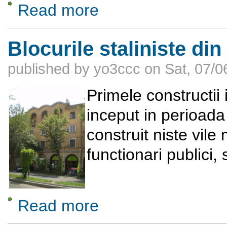
Read more
about Târgul de Sfinţii Apostoli Petru şi Pav
Blocurile staliniste di
published by
yo3ccc
on
Sat, 07/0
Primele constructii
inceput in perioada 
construit niste vile
functionari publici, 
Read more
about Blocurile staliniste din Cartierul Vat