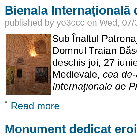
Bienala Internaţională 
published by
yo3ccc
on
Wed, 07/0
Sub Înaltul Patrona
Domnul Traian Băse
deschis joi, 27 iuni
Medievale,
cea de-a
Internaţionale de P
Read more
about Bienala Internaţională de Pictură
Monument dedicat eroi