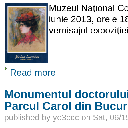
Muzeul Naţional Cot
iunie 2013, orele 1
vernisajul expoziţie
Read more
about Ştefan Luchian – univers artistic
Monumentul doctorului C
Parcul Carol din Bucur
published by
yo3ccc
on
Sat, 06/1