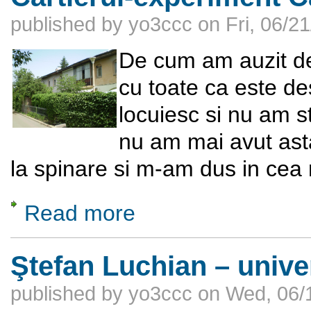
published by
yo3ccc
on
Fri, 06/2
De cum am auzit des
cu toate ca este de
locuiesc si nu am s
nu am mai avut ast
la spinare si m-am dus in cea
Read more
about Un cartier de locuinte mai putin cuno
Ştefan Luchian – univer
published by
yo3ccc
on
Wed, 06/