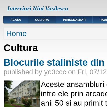
Interviuri Nini Vasilescu
ACASA
CULTURA
PERSONALITATI
RAD
You are here
Home
Cultura
Blocurile staliniste din
published by
yo3ccc
on
Fri, 07/1
Aceste ansambluri d
intre ele prin arcad
anii 50 si au primit