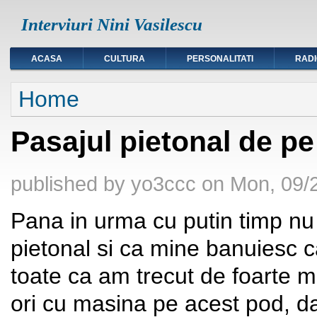
Interviuri Nini Vasilescu
ACASA
CULTURA
PERSONALITATI
RAD
You are here
Home
Pasajul pietonal de p
published by
yo3ccc
on
Mon, 09/2
Pana in urma cu putin timp nu 
pietonal si ca mine banuiesc c
toate ca am trecut de foarte m
ori cu masina pe acest pod, da