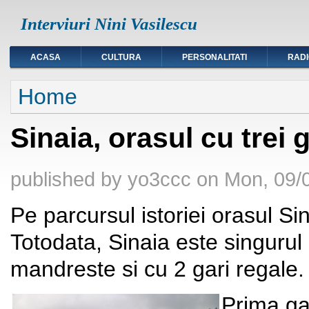
Interviuri Nini Vasilescu
ACASA
CULTURA
PERSONALITATI
RAD
You are here
Home
Sinaia, orasul cu trei g
published by
yo3ccc
on
Mon, 09/0
Pe parcursul istoriei orasul Sin
Totodata, Sinaia este singuru
mandreste si cu 2 gari regale.
Prima gar