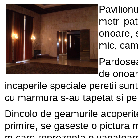
Pavilionu
metri pat
onoare, s
mic, cam
Pardoseal
de onoare
incaperile speciale peretii sunt
cu marmura s-au tapetat si per
Dincolo de geamurile acoperite
primire, se gaseste o pictura 
m care reprezenta o vanatoare