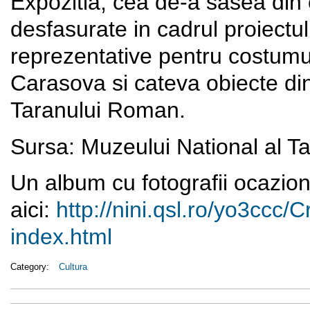
Expozitia, cea de-a sasea din c
desfasurate in cadrul proiectul
reprezentative pentru costumul 
Carasova si cateva obiecte din
Taranului Roman.
Sursa: Muzeului National al 
Un album cu fotografii ocazion
aici:
http://nini.qsl.ro/yo3ccc/
C
index.html
Category:
Cultura