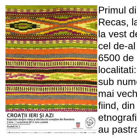
Primul di
Recas, l
la vest d
cel de-al
6500 de 
localitat
sub nume
mai vech
fiind, di
etnografi
au pastra