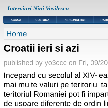
Interviuri Nini Vasilescu
ACASA
CULTURA
PERSONALITATI
RAD
You are here
Home
Croatii ieri si azi
published by
yo3ccc
on
Fri, 09/2
Incepand cu secolul al XIV-lea
mai multe valuri pe teritoriul tar
teritoriul Romaniei pot fi impart
de usoare diferente de ordin li