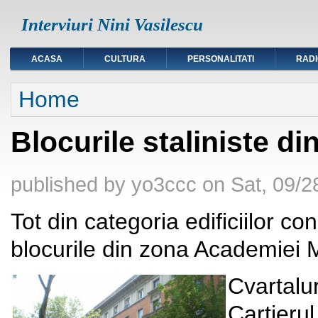
Interviuri Nini Vasilescu
ACASA
CULTURA
PERSONALITATI
RAD
You are here
Home
Blocurile staliniste d
published by
yo3ccc
on
Sat, 09/2
Tot din categoria edificiilor co
blocurile din zona Academiei Mi
Cvartalur
Cartierul