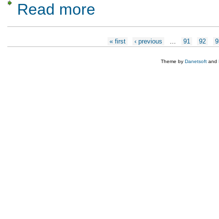
Read more
about Blocurile staliniste din zona Academia
Pages
« first
‹ previous
…
91
92
9
Theme by
Danetsoft
and