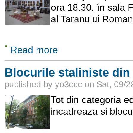
ora 18.30, în sala 
al Taranului Roman
Read more
about Donaţia familiei Victoria, Diana şi Ge
Blocurile staliniste di
published by
yo3ccc
on
Sat, 09/2
Tot din categoria edi
incadreaza si blocu