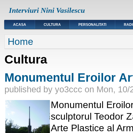
Interviuri Nini Vasilescu
ACASA
CULTURA
PERSONALITATI
RAD
You are here
Home
Cultura
Monumentul Eroilor Arti
published by
yo3ccc
on
Mon, 10/2
Monumentul Eroilor A
sculptorul Teodor Z
Arte Plastice al Arm