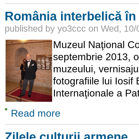
România interbelică în 
published by
yo3ccc
on
Wed, 10/
Muzeul Naţional Cot
septembrie 2013, or
muzeului, vernisaju
fotografiile lui Iosi
Internaţionale a Pat
Read more
about România interbelică în fotografiile lui
Zilele culturii armene