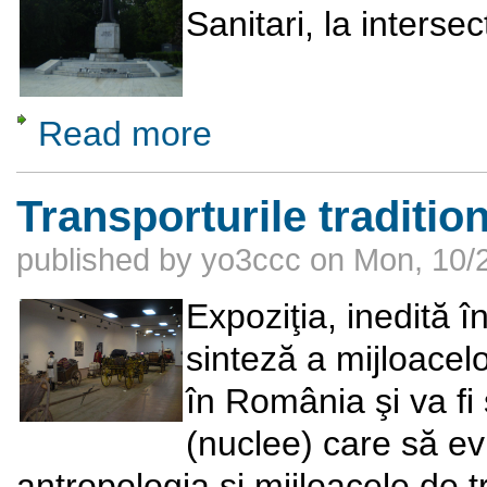
Sanitari, la intersec
Read more
about Monumentul Eroilor Artileriști din Buc
Transporturile traditi
published by
yo3ccc
on
Mon, 10/2
Expoziţia, inedită î
sinteză a mijloacelo
în România şi va fi 
(nuclee) care să ev
antropologia şi mijloacele de 