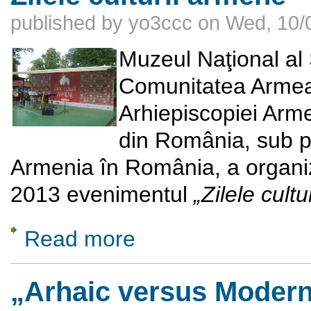
published by
yo3ccc
on
Wed, 10/
Muzeul Naţional al S
Comunitatea Armean
Arhiepiscopiei Arm
din România, sub p
Armenia în România, a organi
2013 evenimentul
„Zilele cultu
Read more
about Zilele culturii armene
„Arhaic versus Moder