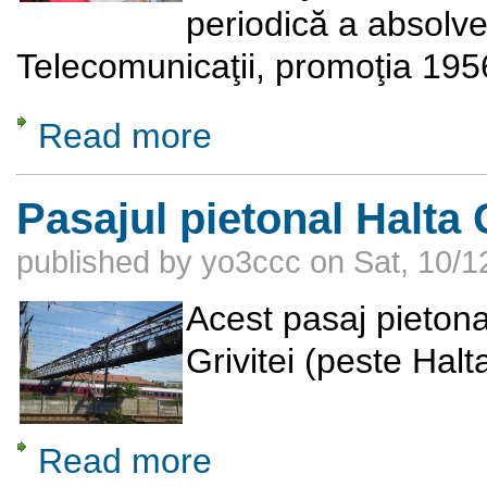
periodică a absolven
Telecomunicaţii, promoţia 195
Read more
about Tradiţionala întâlnire periodică a abso
Pasajul pietonal Halta 
published by
yo3ccc
on
Sat, 10/1
Acest pasaj pietona
Grivitei (peste Halt
Read more
about Pasajul pietonal Halta Grivita