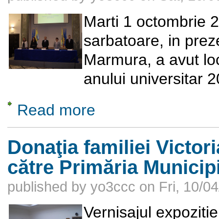
Marti 1 octombrie 2
sarbatoare, in pre
Marmura, a avut loc
anului universitar 
Read more
about Festivitatea de deschidere a anului 
Donaţia familiei Victor
către Primăria Municip
published by
yo3ccc
on
Fri, 10/0
Vernisajul expozitie