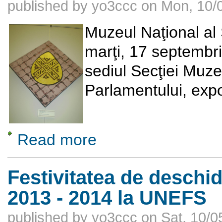
published by
yo3ccc
on
Mon, 10/0
Muzeul Naţional al S
marţi, 17 septembri
sediul Secţiei Muze
Parlamentului, expo
Read more
about „Arhaic versus Modern”
Festivitatea de deschid
2013 - 2014 la UNEFS
published by
yo3ccc
on
Sat, 10/0