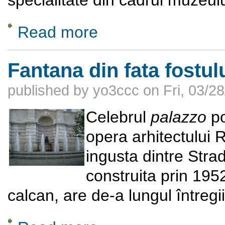
Read more
about Dincolo de strălucirea aparentă - Vech
Fantana din fata fostul
published by
yo3ccc
on
Fri, 03/2
Celebrul
palazzo
po
opera arhitectului 
ingusta dintre Stra
construita prin 19
calcan, are de-a lungul întregi
about Fantana din fata fostului CC