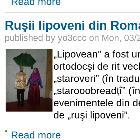
Read more
Ruşii lipoveni din Rom
published by
yo3ccc
on
Mon, 03/2
„Lipovean” a fost u
ortodocşi de rit vec
„staroveri” (în tra
„starooobreadţî” (în
evenimentele din d
de „ruşi lipoveni”.
Read more
about Ruşii lipoveni din Romania