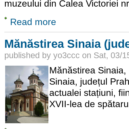
muzeului din Calea Victoriei nr
Read more
about Tezaurul de la Voinesti (Secolul XIII)
Mănăstirea Sinaia (jud
published by
yo3ccc
on
Sat, 03/1
Mănăstirea Sinaia,
Sinaia, județul Pra
actualei stațiuni, fii
XVII-lea de spătar