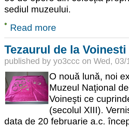
sediul muzeului.
Read more
about Pictură românească din secolul XX, d
Tezaurul de la Voinesti 
published by
yo3ccc
on
Wed, 03/
O nouă lună, noi ex
Muzeul Naţional de 
Voineşti ce cuprind
(secolul XIII). Vern
data de 20 februarie a.c. înce