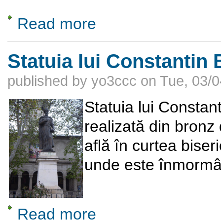
Read more
about Blocuri staliniste de pe B-dul 1 Mai (
Statuia lui Constantin
published by
yo3ccc
on
Tue, 03/0
Statuia lui Constan
realizată din bronz
află în curtea bise
unde este înmormân
Read more
about Statuia lui Constantin Brâncoveanu d