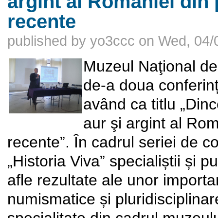
argint al României din 
recente
published by
yo3ccc
on
Wed, 04/
Muzeul Naţional de
de-a doua conferință
având ca titlu „Dinc
aur şi argint al Ro
recente”. În cadrul seriei de c
„Historia Viva” specialiștii și p
afle rezultate ale unor importa
numismatice și pluridisciplinar
specialitate din cadrul muzeului 