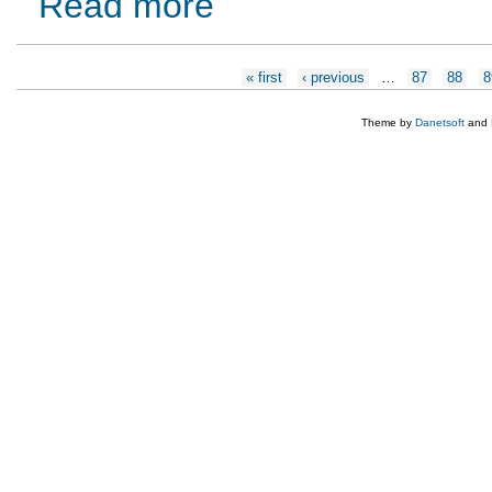
Read more
Pages
« first
‹ previous
…
87
88
8
Theme by
Danetsoft
and