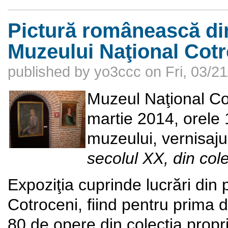
Pictură românească din
Muzeului Naţional Cot
published by
yo3ccc
on
Fri, 03/2
Muzeul Naţional Cot
martie 2014, orele 
muzeului, vernisaju
secolul XX, din col
Expoziţia cuprinde lucrări din
Cotroceni, fiind pentru prima d
80 de opere din colecţia propri