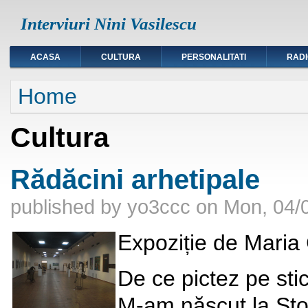
Interviuri Nini Vasilescu
ACASA
CULTURA
PERSONALITATI
RAD
You are here
Home
Cultura
Rădăcini arhetipale
published by
yo3ccc
on
Mon, 04/0
Expoziție de Maria
De ce pictez pe sti
M-am născut la Stoe