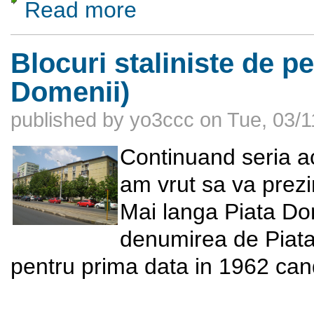
Read more
about Mănăstirea Sinaia (județul Prahova)
Blocuri staliniste de p
Domenii)
published by
yo3ccc
on
Tue, 03/1
Continuand seria ac
am vrut sa va prezin
Mai langa Piata Do
denumirea de Piata
pentru prima data in 1962 ca