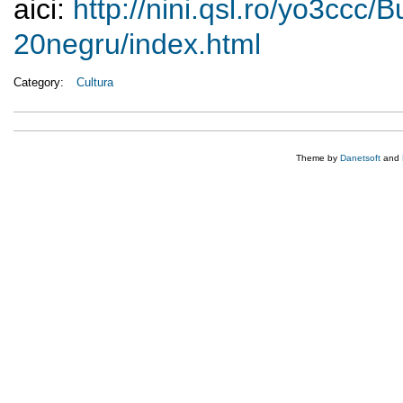
aici:
http://nini.qsl.ro/yo3ccc/
B
20negru/index.html
Category:
Cultura
Theme by
Danetsoft
and