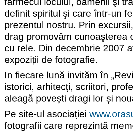
farmecul locului, oamenii şi trad
definit spiritul şi care într-un f
prezentul nostru. Prin excursii
drag promovăm cunoaşterea or
cu rele. Din decembrie 2007 av
expoziții de fotografie.
In fiecare lună invităm în „Rev
istorici, arhitecți, scriitori, pro
aleagă povești dragi lor și nou
Pe site-ul asociației
www.orasu
fotografii care reprezintă memo