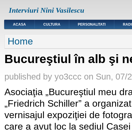
Interviuri Nini Vasilescu
ACASA
CULTURA
PERSONALITATI
RAD
You are here
Home
Bucureştiul în alb şi 
published by
yo3ccc
on
Sun, 07/2
Asociaţia „Bucureştiul meu dr
„Friedrich Schiller” a organizat
vernisajul expoziţiei de fotogra
care a avut loc la sediul Casei 