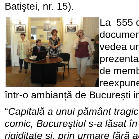
Batiştei, nr. 15).
La 555 d
document
vedea un
prezentat
de membr
reexpune
într-o ambianță de București in
“
Capitală a unui pământ tragic
comic, Bucureştiul s-a lăsat î
rigiditate şi, prin urmare fără