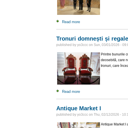
Read more
about INTERVALE / FRAG
Tronuri domnești și regal
published by
yo3ccc
on
Sun, 03/01/2026 - 09:
Printre bunurile c
deosebită, care n
tronuri, care înce
Read more
about Tronuri domnești și re
Antique Market I
published by
yo3ccc
on
Thu, 02/12/2026 - 10:
Antique Market I 