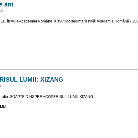
e ani
48
 10,
în
Aula Academiei
Române, a avut loc
sedința festivă:
Academia Română - 160 
0 de ani
ISUL LUMII: XIZANG
3
tografie: SOAPTE DINSPRE ACOPERISUL LUMII: XIZANG
IMIA
COPERISUL LUMII: XIZANG