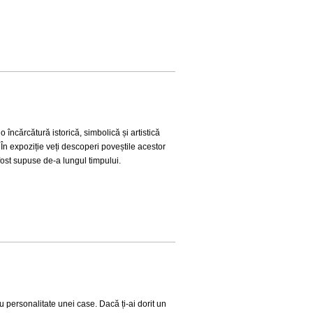
 încărcătură istorică, simbolică și artistică
În expoziție veți descoperi poveștile acestor
 fost supuse de-a lungul timpului.
 personalitate unei case. Dacă ți-ai dorit un