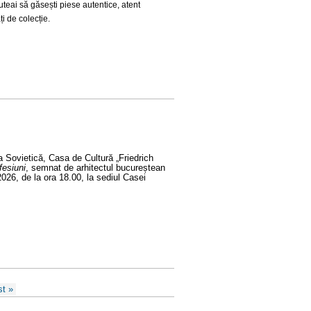
uteai să
găsești piese autentice, atent
ți de colecție.
a Sovietică,
Casa de Cultură „Friedrich
fesiuni
, semnat de arhitectul bucureștean
 2026
, de la ora
18.00
, la sediul Casei
st »