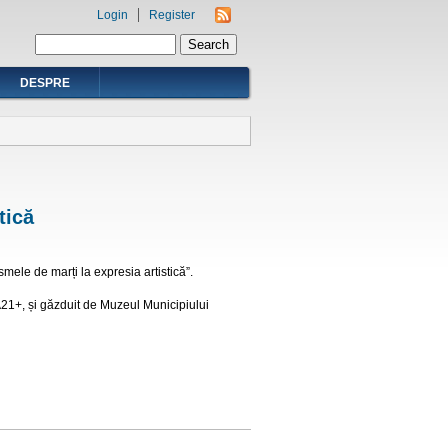
Login
Register
Search form
Search
DESPRE
tică
ismele de marți la expresia artistică”.
A21+, și găzduit de Muzeul Municipiului