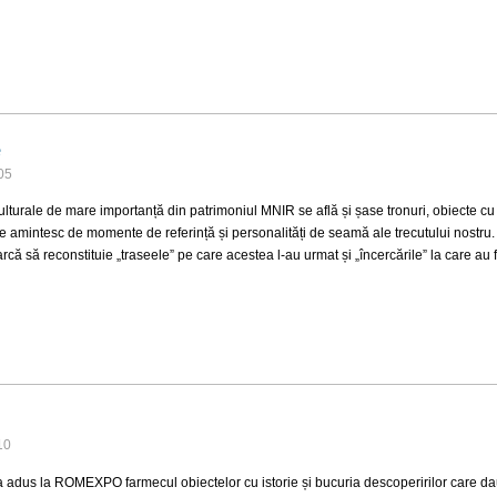
MENTĂRI
e
05
ulturale de mare importanță din patrimoniul MNIR se află și șase tronuri, obiecte cu o
e amintesc de momente de referință și personalități de seamă ale trecutului nostru. 
arcă să reconstituie „traseele” pe care acestea l-au urmat și „încercările” la care au
gale
10
a adus la ROMEXPO farmecul obiectelor cu istorie și bucuria descoperirilor care dau