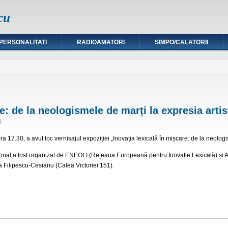
cu
PERSONALITATI
RADIOAMATORI
SIMPO/CALATORII
e: de la neologismele de marți la expresia artis
4
 ora 17.30, a avut loc vernisajul expoziției „Inovația lexicală în mișcare: de la neolog
ional a fost organizat de ENEOLI (Rețeaua Europeană pentru Inovație Lexicală) și 
a Filipescu-Cesianu (Calea Victoriei 151).
șcare: de la neologismele de marți la expresia artistică