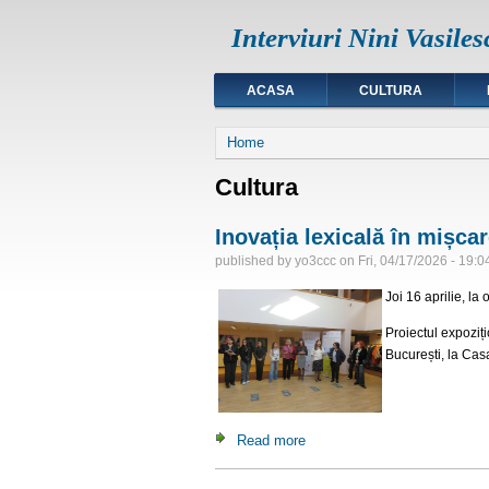
Interviuri Nini Vasiles
ACASA
CULTURA
You are here
Home
Cultura
Inovația lexicală în mișcar
published by
yo3ccc
on
Fri, 04/17/2026 - 19:0
Joi 16 aprilie, la
Proiectul expoziț
București, la Cas
Read more
about Inovația lexicală în mi