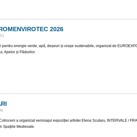
de Numismatică și Filatelie
ROMENVIROTEC 2026
:51
ii pentru energie verde, apă, deșeuri și orașe sustenabile, organizat de EUROEXP
i, Apelor și Pădurilor.
PO & ROMENVIROTEC 2026
RI
06
otroceni a organizat vernisajul expoziției artistei Elena Scutaru, INTERVALE / F
în Spațiile Medievale.