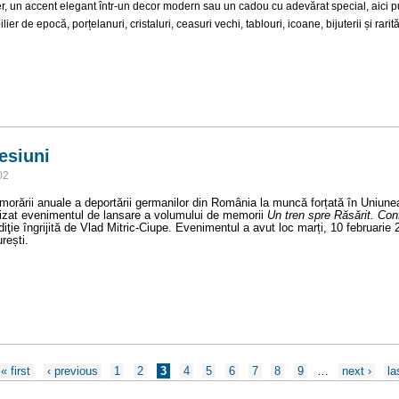
ter, un accent elegant într-un decor modern sau un cadou cu adevărat special, aici p
ier de epocă, porțelanuri, cristaluri, ceasuri vechi, tablouri, icoane, bijuterii și rarită
esiuni
02
orării anuale a deportării germanilor din România la muncă forțată în Uniune
izat evenimentul de lansare a volumului de memorii
Un tren spre Răsărit. Con
diţie îngrijită de Vlad Mitric‑Ciupe. Evenimentul a avut loc
marți, 10 februarie
rești.
Confesiuni
« first
‹ previous
1
2
3
4
5
6
7
8
9
…
next ›
la