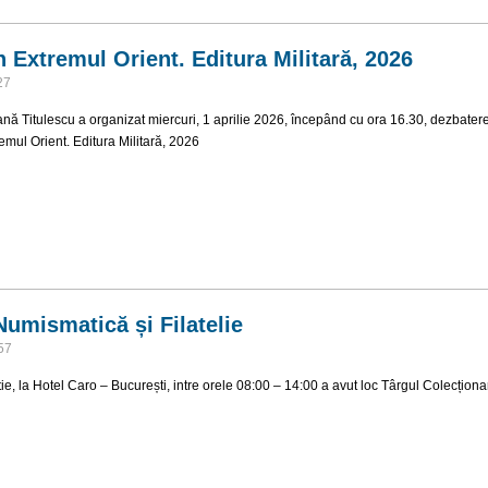
n Extremul Orient. Editura Militară, 2026
27
ă Titulescu a organizat miercuri, 1 aprilie 2026, începând cu ora 16.30, dezbatere
emul Orient. Editura Militară, 2026
 din Extremul Orient. Editura Militară, 2026
Numismatică și Filatelie
57
e, la Hotel Caro – București, intre orele 08:00 – 14:00 a avut loc Târgul Colecționar