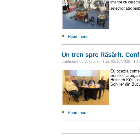
interior cu carac
selecționate: mobil
Read more
about Antique Market I
Un tren spre Răsărit. Conf
published by
yo3ccc
on
Tue, 02/10/2026 - 10:
Cu ocazia comem
Schiller”
a organ
Heinrich Küst, e
Schiller din Bucu
Read more
about Un tren spre Răsărit. 
Pages