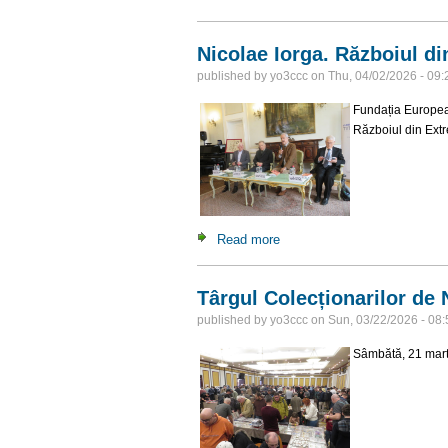
Nicolae Iorga. Războiul di
published by
yo3ccc
on
Thu, 04/02/2026 - 09:
Fundația European
Războiul din Extr
Read more
about Nicolae Iorga. Războiul
Târgul Colecționarilor de 
published by
yo3ccc
on
Sun, 03/22/2026 - 08:
Sâmbătă, 21 marti