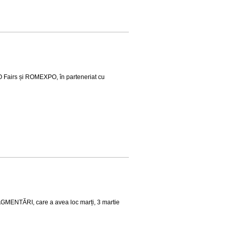
O Fairs și ROMEXPO, în parteneriat cu
RAGMENTĂRI, care a avea loc marți, 3 martie