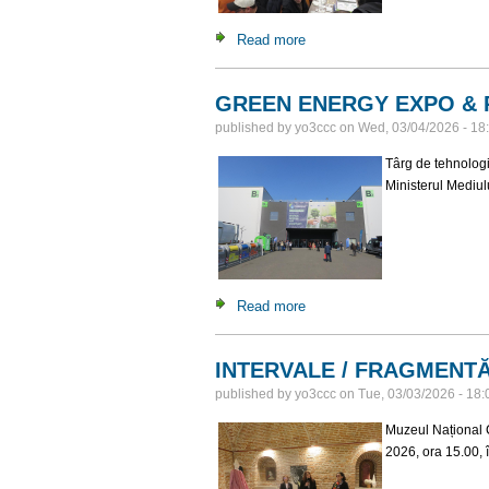
Read more
about Târgul Colecționarilor 
GREEN ENERGY EXPO & 
published by
yo3ccc
on
Wed, 03/04/2026 - 18
Târg de tehnolog
Ministerul Mediulu
Read more
about GREEN ENERGY EX
INTERVALE / FRAGMENTĂ
published by
yo3ccc
on
Tue, 03/03/2026 - 18:
Muzeul Național C
2026, ora 15.00, 