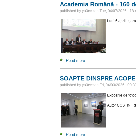
Academia Română - 160 d
published by
yo3ccc
on
Tue, 04/07/2026 - 18:
Luni 6 aprilie, ora
Read more
about Academia Română - 16
SOAPTE DINSPRE ACOPER
published by
yo3ccc
on
Fri, 04/03/2026 - 09:3
Expozitie de fo
Autor COSTIN IR
Read more
about SOAPTE DINSPRE A