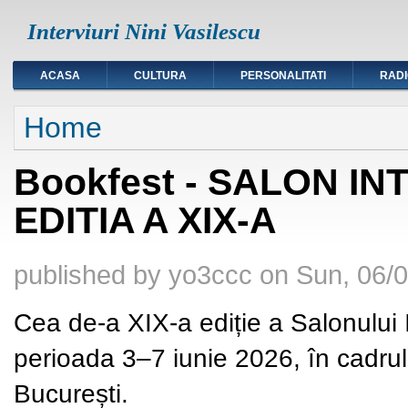
Interviuri Nini Vasilescu
ACASA
CULTURA
PERSONALITATI
RAD
You are here
Home
Bookfest - SALON I
EDITIA A XIX-A
published by
yo3ccc
on
Sun, 06/0
Cea de-a XIX-a ediție a Salonului 
perioada 3–7 iunie 2026, în cadru
București.