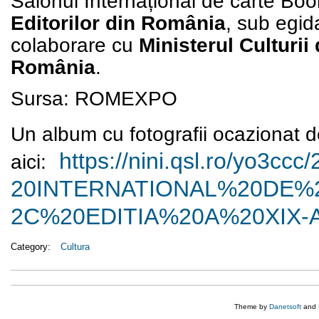
Salonul Internațional de carte Boo
Editorilor din România
, sub egi
colaborare cu
Ministerul Culturii
România
.
Sursa: ROMEXPO
Un album cu fotografii ocazionat d
https://nini.qsl.ro/yo3ccc/
aici:
20INTERNATIONAL%20DE%
2C%20EDITIA%20A%20XIX-A/
Category:
Cultura
Theme by
Danetsoft
and