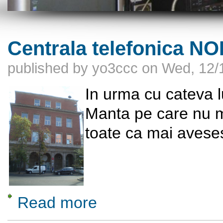
Centrala telefonica N
published by
yo3ccc
on
Wed, 12/1
In urma cu cateva l
Manta pe care nu m
toate ca mai avese
Read more
about Centrala telefonica NORD din Banu 