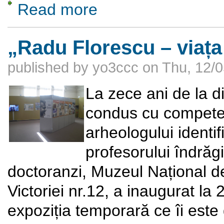
Read more
about IMAGINÂND BALCANII. Identităţi şi me
„Radu Florescu – viața
published by
yo3ccc
on
Thu, 12/0
La zece ani de la di
condus cu compete
arheologului identi
profesorului îndrăgi
doctoranzi, Muzeul Național d
Victoriei nr.12, a inaugurat l
expoziția temporară ce îi este