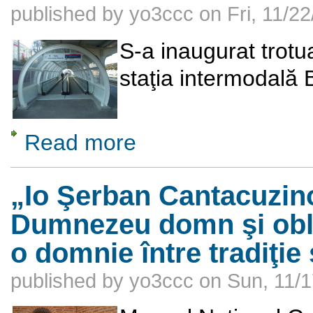
published by
yo3ccc
on
Fri, 11/2
S-a inaugurat trotu
staţia intermodală
Read more
about Trotuar rulant
„Io Şerban Cantacuzino
Dumnezeu domn şi oblă
o domnie între tradiţie 
published by
yo3ccc
on
Sun, 11/1