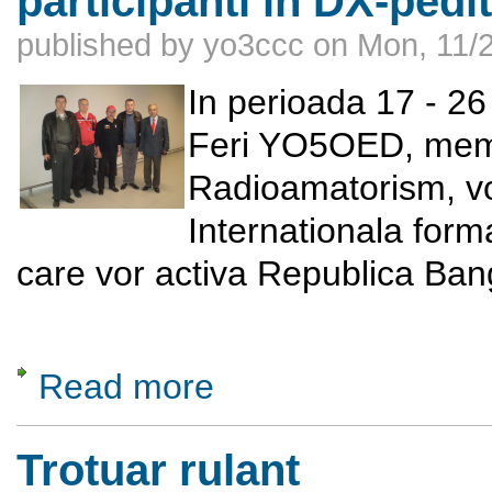
participanti in DX-ped
published by
yo3ccc
on
Mon, 11/2
In perioada 17 - 2
Feri YO5OED, memb
Radioamatorism, vo
Internationala forma
care vor activa Republica Ban
Read more
about Plecarea celor doi radioamatori roma
Trotuar rulant