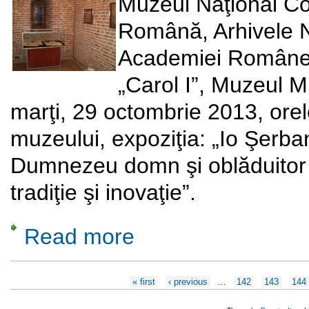
Muzeul Naţional Cot
Română, Arhivele N
Academiei Române, 
„Carol I”, Muzeul M
marţi, 29 octombrie 2013, orel
muzeului, expoziţia: „Io Şerba
Dumnezeu domn şi oblăduitor a
tradiţie şi inovaţie”.
Read more
about „Io Şerban Cantacuzino voievod, din mi
Pages
« first
‹ previous
…
142
143
144