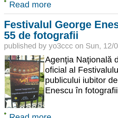
Read more
about Targul International Gaudeamus
Festivalul George Enesc
55 de fotografii
published by
yo3ccc
on
Sun, 12/0
Agenţia Naţională 
oficial al Festivalu
publicului iubitor d
Enescu în fotografii
Read more
about Festivalul George Enescu - 55 de ani s