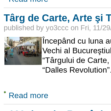
Târg de Carte, Arte şi T
published by
yo3ccc
on
Fri, 11/2
Începând cu luna au
Vechi al Bucureştiu
“Târgului de Carte, 
“Dalles Revolution”
Read more
about Târg de Carte, Arte şi Tradiţii în Bucu