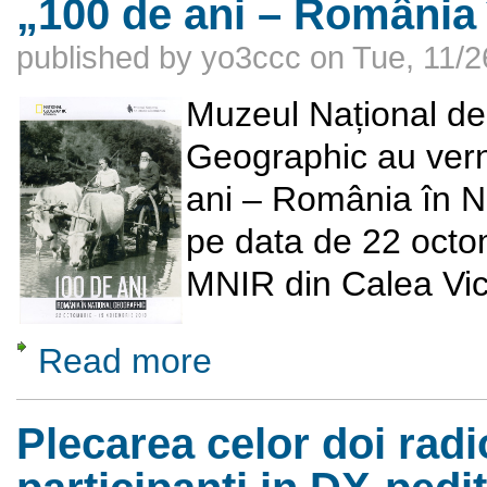
„100 de ani – România 
published by
yo3ccc
on
Tue, 11/2
Muzeul Național de 
Geographic au verni
ani – România în Na
pe data de 22 octom
MNIR din Calea Vict
Read more
about „100 de ani – România în National Ge
Plecarea celor doi rad