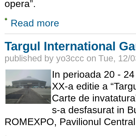
opera”.
Read more
about „Radu Florescu – viața și opera”
Targul International 
published by
yo3ccc
on
Tue, 12/0
In perioada 20 - 24
XX-a editie a “Targ
Carte de invatatura”
s-a desfasurat in B
ROMEXPO, Pavilionul Central