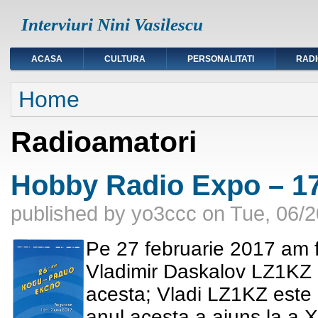
Interviuri Nini Vasilescu
ACASA
CULTURA
PERSONALITATI
RAD
You are here
Home
Radioamatori
Hobby Radio Expo – 17
published by
yo3ccc
on
Tue, 06/2
Pe 27 februarie 2017 am fo
Vladimir Daskalov LZ1KZ c
acesta; Vladi LZ1KZ este 
anul acesta a ajuns la a X