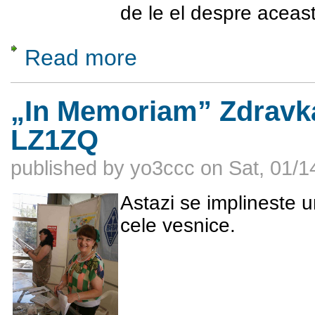
de le el despre aceas
Read more
about Sa facem cunostinta cu Grecu Ada
„In Memoriam” Zdravka
LZ1ZQ
published by
yo3ccc
on
Sat, 01/1
Astazi se implineste 
cele vesnice.