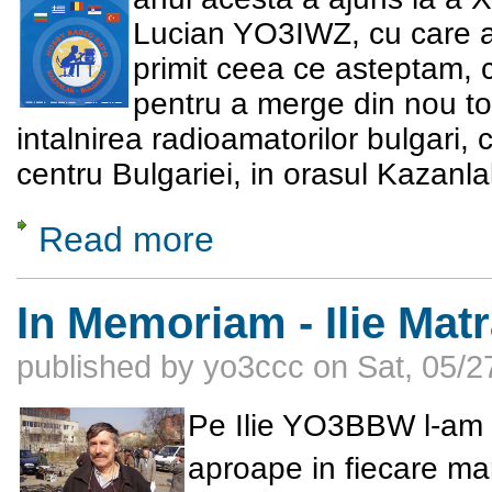
Lucian YO3IWZ, cu care am
primit ceea ce asteptam, 
pentru a merge din nou toti
intalnirea radioamatorilor bulgari, c
centru Bulgariei, in orasul Kazanla
Read more
about Hobby Radio Expo – 17 iunie 2017, 
In Memoriam - Ilie Ma
published by
yo3ccc
on
Sat, 05/2
Pe Ilie YO3BBW l-am
aproape in fiecare mart