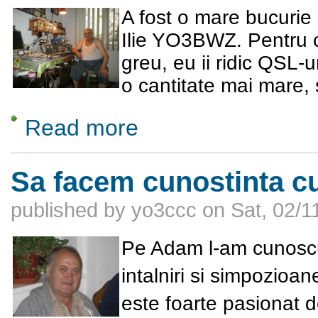
A fost o mare bucurie 
Ilie YO3BWZ. Pentru c
greu, eu ii ridic QSL-
o cantitate mai mare, s
Read more
about In vizita la nea Ilie YO3BWZ
Sa facem cunostinta 
published by
yo3ccc
on
Sat, 02/1
Pe Adam l-am cunoscut 
intalniri si simpozioa
este foarte pasionat d