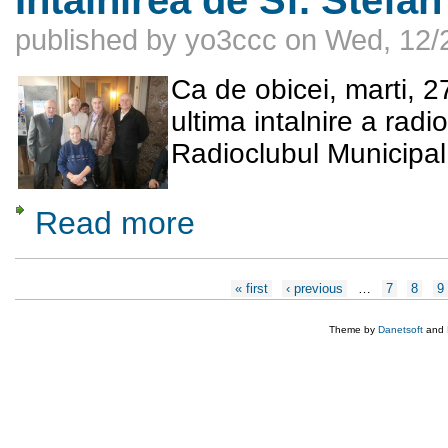
published by
yo3ccc
on
Wed, 12/
Ca de obicei, marti, 2
ultima intalnire a rad
Radioclubul Municipal
Read more
about Intalnirea de Sf. Stefan 2016
Pages
« first
‹ previous
…
7
8
9
Theme by
Danetsoft
and