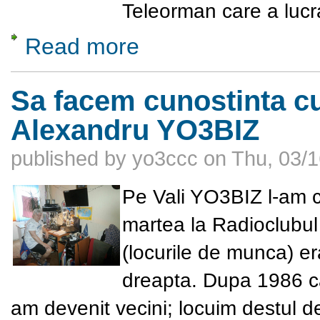
Teleorman care a lucr
Read more
about Sa facem cunostinta cu Stancu Ion
Sa facem cunostinta cu
Alexandru YO3BIZ
published by
yo3ccc
on
Thu, 03/1
Pe Vali YO3BIZ l-am 
martea la Radioclubul d
(locurile de munca) er
dreapta. Dupa 1986 ca
am devenit vecini; locuim destul d