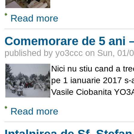
Read more
about „In Memoriam” Zdravka Kirilova Buc
Comemorare de 5 ani 
published by
yo3ccc
on
Sun, 01/0
Nici nu stiu cand a tre
pe 1 ianuarie 2017 s-a
Vasile Ciobanita YO3A
Read more
about Comemorare de 5 ani – Vasile Ciob
Intalnirea de Sf. Stefa