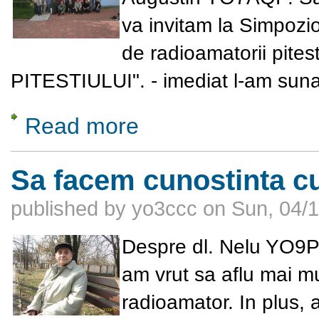
va invitam la Simpozio
de radioamatorii pitest
PITESTIULUI". -
imediat l-am sunat
Read more
about Simpozionul si Targul Radioamatorilor 
Sa facem cunostinta c
published by
yo3ccc
on
Sun, 04/1
Despre dl. Nelu YO9PC
am vrut sa aflu mai mu
radioamator. In plus, 