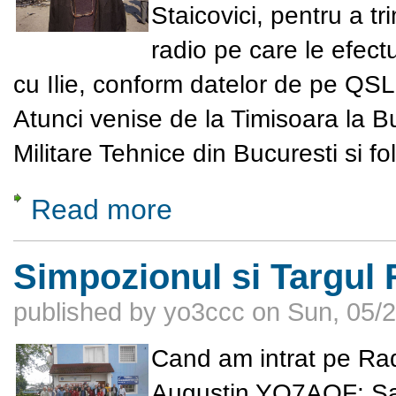
Staicovici, pentru a tr
radio pe care le efect
cu Ilie, conform datelor de pe QSL-
Atunci venise de la Timisoara la B
Militare Tehnice din Bucuresti si 
Read more
about In Memoriam - Ilie Matra YO3BBW
Simpozionul si Targul 
published by
yo3ccc
on
Sun, 05/2
Cand am intrat pe Radi
Augustin YO7AQF: Sa