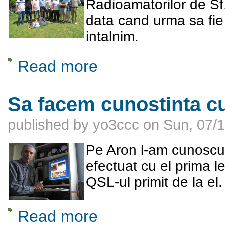
Radioamatorilor de Sf
data cand urma sa fie 
intalnim.
Read more
about Intalnirea Radioamatorilor de Sf. Ilie 
Sa facem cunostinta 
published by
yo3ccc
on
Sun, 07/1
Pe Aron l-am cunoscu
efectuat cu el prima l
QSL-ul primit de la el.
Read more
about Sa facem cunostinta cu Reszeg Ar