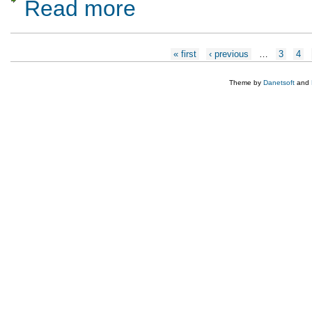
Read more
about Sa facem cunostinta cu Sporis Cor
Pages
« first
‹ previous
…
3
4
Theme by
Danetsoft
and