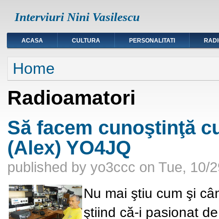
Interviuri Nini Vasilescu
ACASA
CULTURA
PERSONALITATI
RAD
You are here
Home
Radioamatori
Să facem cunoştinţă 
(Alex) YO4JQ
published by
yo3ccc
on
Tue, 10/2
Nu mai ştiu cum şi c
ştiind că-i pasionat d