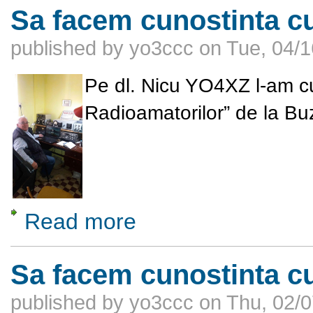
Sa facem cunostinta c
published by
yo3ccc
on
Tue, 04/1
Pe dl. Nicu YO4XZ l-am cu
Radioamatorilor” de la Bu
Read more
about Sa facem cunostinta cu Nicu Custu
Sa facem cunostinta 
published by
yo3ccc
on
Thu, 02/0