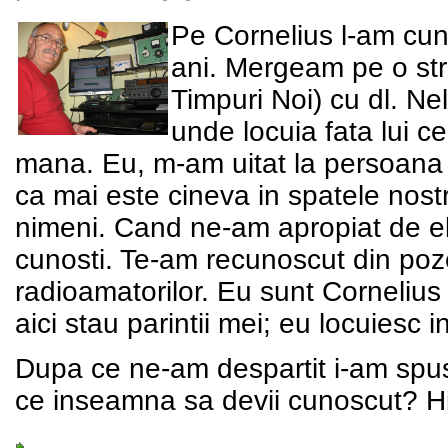
Pe Cornelius l-am cun
ani. Mergeam pe o stra
Timpuri Noi) cu dl. N
unde locuia fata lui 
mana. Eu, m-am uitat la persoana 
ca mai este cineva in spatele nost
nimeni. Cand ne-am apropiat de el
cunosti. Te-am recunoscut din pozele
radioamatorilor. Eu sunt Corneliu
aici stau parintii mei; eu locuiesc 
Dupa ce ne-am despartit i-am spus 
ce inseamna sa devii cunoscut? Hi