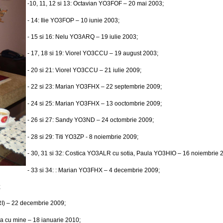
-10, 11, 12 si 13: Octavian YO3FOF – 20 mai 2003;
- 14: Ilie YO3FOP – 10 iunie 2003;
- 15 si 16: Nelu YO3ARQ – 19 iulie 2003;
- 17, 18 si 19: Viorel YO3CCU – 19 august 2003;
- 20 si 21: Viorel YO3CCU – 21 iulie 2009;
- 22 si 23: Marian YO3FHX – 22 septembrie 2009;
- 24 si 25: Marian YO3FHX – 13 ooctombrie 2009;
- 26 si 27: Sandy YO3ND – 24 octombrie 2009;
- 28 si 29: Titi YO3ZP - 8 noiembrie 2009;
- 30, 31 si 32: Costica YO3ALR cu sotia, Paula YO3HIO – 16 noiembrie 
- 33 si 34: : Marian YO3FHX – 4 decembrie 2009;
;
RI) – 22 decembrie 2009;
a cu mine – 18 ianuarie 2010;