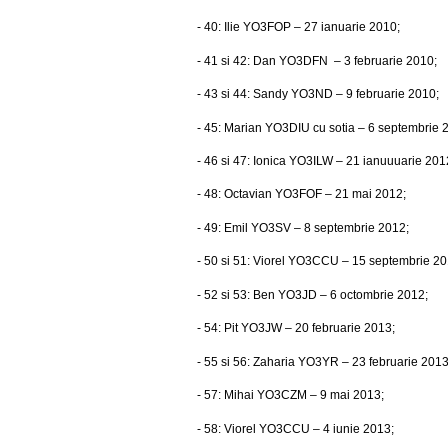
- 40: Ilie YO3FOP – 27 ianuarie 2010;
- 41 si 42: Dan YO3DFN
– 3 februarie 2010;
- 43 si 44: Sandy YO3ND – 9 februarie 2010;
- 45: Marian YO3DIU cu sotia – 6 septembrie 
- 46 si 47: Ionica YO3ILW – 21 ianuuuarie 201
- 48: Octavian YO3FOF – 21 mai 2012;
- 49: Emil YO3SV – 8 septembrie 2012;
- 50 si 51: Viorel YO3CCU – 15 septembrie 20
- 52 si 53: Ben YO3JD – 6 octombrie 2012;
- 54: Pit YO3JW – 20 februarie 2013;
- 55 si 56: Zaharia YO3YR – 23 februarie 2013
- 57: Mihai YO3CZM – 9 mai 2013;
- 58: Viorel YO3CCU – 4 iunie 2013;