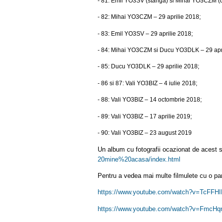
- 81: Emil YO3SV (stanga) si Mihai YO3CZM (d
- 82: Mihai YO3CZM – 29 aprilie 2018;
- 83: Emil YO3SV – 29 aprilie 2018;
- 84: Mihai YO3CZM si Ducu YO3DLK – 29 apri
- 85: Ducu YO3DLK – 29 aprilie 2018;
- 86 si 87: Vali YO3BIZ – 4 iulie 2018;
- 88: Vali YO3BIZ – 14 octombrie 2018;
- 89: Vali YO3BIZ – 17 aprilie 2019;
- 90: Vali YO3BIZ – 23 august 2019
Un album cu fotografii ocazionat de acest s
20mine%20acasa/index.html
Pentru a vedea mai multe filmulete cu o parte
https://www.youtube.com/watch?
v=TcFFHI
https://www.youtube.com/watch?
v=FmcHqn