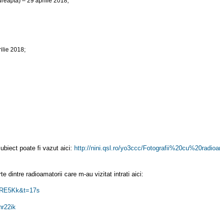
reapta) – 29 aprilie 2018;
lie 2018;
ubiect poate fi vazut aici:
http://nini.qsl.ro/yo3ccc/
Fotografii%20cu%
20radio
 dintre radioamatorii care m-au vizitat intrati aici:
RE5Kk&t=17s
r22ik