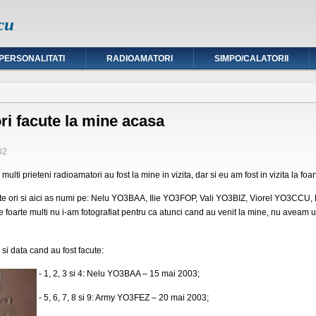
cu
PERSONALITATI
RADIOAMATORI
SIMPO/CALATORII
ri facute la mine acasa
02
ti prieteni radioamatori au fost la mine in vizita, dar si eu am fost in vizita la foarte
ulte ori si aici as numi pe: Nelu YO3BAA, Ilie YO3FOP, Vali YO3BIZ, Viorel YO3CC
e foarte multi nu i-am fotografiat pentru ca atunci cand au venit la mine, nu aveam 
 si data cand au fost facute:
- 1, 2, 3 si 4: Nelu YO3BAA – 15 mai 2003;
- 5, 6, 7, 8 si 9: Army YO3FEZ – 20 mai 2003;