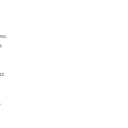
2011;
2;
12;
;