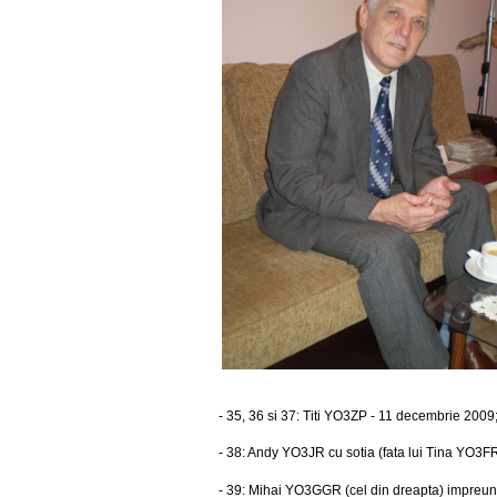
- 35, 36 si 37: Titi YO3ZP - 11 decembrie 2009
- 38: Andy YO3JR cu sotia (fata lui Tina YO3F
- 39: Mihai YO3GGR (cel din dreapta) impreun