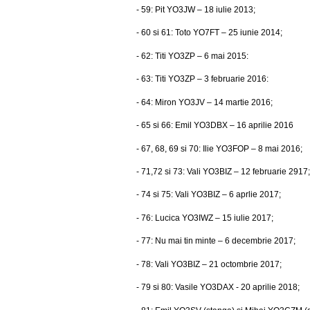
- 59: Pit YO3JW – 18 iulie 2013;
- 60 si 61: Toto YO7FT – 25 iunie 2014;
- 62: Titi YO3ZP – 6 mai 2015:
- 63: Titi YO3ZP – 3 februarie 2016:
- 64: Miron YO3JV – 14 martie 2016;
- 65 si 66: Emil YO3DBX – 16 aprilie 2016
- 67, 68, 69 si 70: Ilie YO3FOP – 8 mai 2016;
- 71,72 si 73: Vali YO3BIZ – 12 februarie 2917;
- 74 si 75: Vali YO3BIZ – 6 aprlie 2017;
- 76: Lucica YO3IWZ – 15 iulie 2017;
- 77:
Nu mai tin minte
– 6 decembrie 2017;
- 78: Vali YO3BIZ – 21 octombrie 2017;
- 79 si 80: Vasile YO3DAX - 20 aprilie 2018;