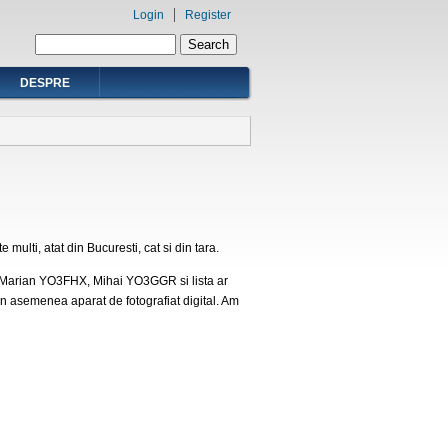
Login
Register
Search form
Search
DESPRE
 multi, atat din Bucuresti, cat si din tara.
U, Marian YO3FHX, Mihai YO3GGR si lista ar
un asemenea aparat de fotografiat digital. Am