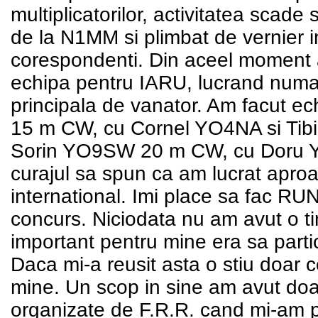
multiplicatorilor, activitatea scad
de la N1MM si plimbat de vernier in
corespondenti. Din aceel moment a
echipa pentru IARU, lucrand numa
principala de vanator. Am facut e
15 m CW, cu Cornel YO4NA si Ti
Sorin YO9SW 20 m CW, cu Doru 
curajul sa spun ca am lucrat aproa
international. Imi place sa fac RUN
concurs. Niciodata nu am avut o ti
important pentru mine era sa parti
Daca mi-a reusit asta o stiu doar c
mine. Un scop in sine am avut doar
organizate de F.R.R. cand mi-am 