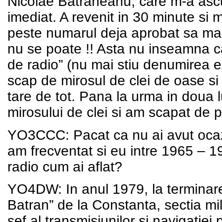
Nicolae Batraneanu, care m-a ascul
imediat. A revenit in 30 minute si m
peste numarul deja aprobat sa ma 
nu se poate !! Asta nu inseamna c
de radio” (nu mai stiu denumirea e
scap de mirosul de clei de oase si li
tare de tot. Pana la urma in doua 
mirosului de clei si am scapat de p
YO3CCC: Pacat ca nu ai avut ocazi
am frecventat si eu intre 1965 – 1
radio cum ai aflat?
YO4DW: In anul 1979, la terminarea
Batran” de la Constanta, sectia mili
sef al transmisiunilor si navigatie