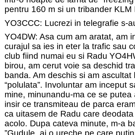
pentru 160 m si un tribander KLM
YO3CCC: Lucrezi in telegrafie s-au
YO4DW: Asa cum am aratat, am inv
curajul sa ies in eter la trafic sau 
club fiind numai eu si Radu YO4HW
birou, am cerut voie sa deschid t
banda. Am deschis si am ascultat
“polulata”. Involuntar am inceput
mine, minunandu-ma ce se putea a
insir ce transmiteau de parca eram
ca uitasem de Radu care deodata
acolo. Dupa cateva minute, m-a bat
”Gudule, ai o ureche pe care putini 