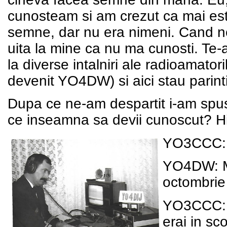
cunosteam si am crezut ca mai este
semne, dar nu era nimeni. Cand ne
uita la mine ca nu ma cunosti. Te-
la diverse intalniri ale radioamator
devenit YO4DW) si aici stau parinti
Dupa ce ne-am despartit i-am spus 
ce inseamna sa devii cunoscut? Hi
YO3CCC: D
YO4DW: M-
octombrie
YO3CCC: A
erai in sc