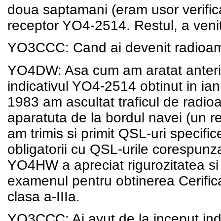
doua saptamani (eram usor verifica
receptor YO4-2514. Restul, a venit
YO3CCC: Cand ai devenit radioama
YO4DW: Asa cum am aratat anterior
indicativul YO4-2514 obtinut in i
1983 am ascultat traficul de radioam
aparatuta de la bordul navei (un re
am trimis si primit QSL-uri specific
obligatorii cu QSL-urile corespunz
YO4HW a apreciat rigurozitatea si 
examenul pentru obtinerea Cerific
clasa a-IIIa.
YO3CCC: Ai avut de la inceput in