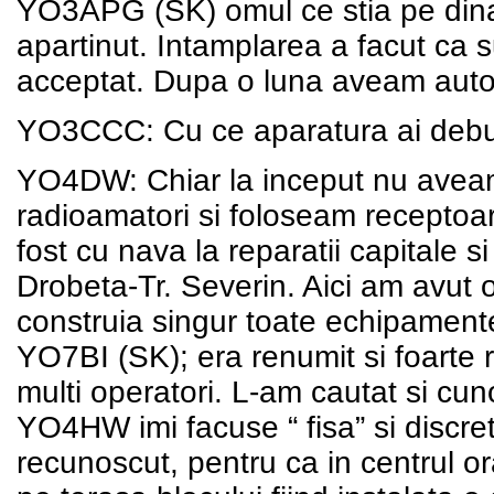
YO3APG (SK) omul ce stia pe dinaf
apartinut. Intamplarea a facut ca su
acceptat. Dupa o luna aveam autori
YO3CCC: Cu ce aparatura ai debu
YO4DW: Chiar la inceput nu aveam 
radioamatori si foloseam receptoa
fost cu nava la reparatii capitale s
Drobeta-Tr. Severin. Aici am avut 
construia singur toate echipament
YO7BI (SK); era renumit si foarte 
multi operatori. L-am cautat si c
YO4HW imi facuse “ fisa” si discre
recunoscut, pentru ca in centrul ora