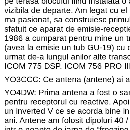
pe terasa blocului fiind instalata 
vizibila de departe. Am legat cu el
ma pasionat, sa construiesc primu
sfatuit ce aparat de emisie-recepti
1986 a cumparat pentru mine un 
(avea la emisie un tub GU-19) cu c
urmat de-a lungul anilor alte tra
ICOM 775 DSP, ICOM 756 PRO III
YO3CCC: Ce antena (antene) ai av
YO4DW: Prima antena a fost o sa
pentru receptorul cu reactive. Apo
un inverted V ce se acorda bine in 
ani. Antene am folosit dipoluri 40 
intr-o noapte de iarna de “freezing 