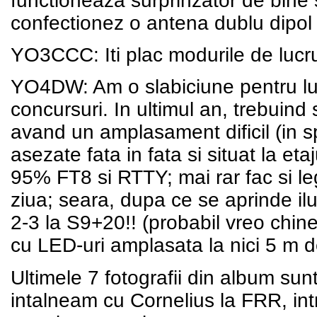
confectionez o antena dublu dipol 
YO3CCC: Iti plac modurile de lucr
YO4DW: Am o slabiciune pentru lucr
concursuri. In ultimul an, trebuind 
avand un amplasament dificil (in sp
asezate fata in fata si situat la et
95% FT8 si RTTY; mai rar fac si le
ziua; seara, dupa ce se aprinde ilu
2-3 la S9+20!! (probabil vreo chine
cu LED-uri amplasata la nici 5 m 
Ultimele 7 fotografii din album s
intalneam cu Cornelius la FRR, int