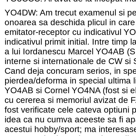
YO4DW: Am trecut examenul si pe
onoarea sa deschida plicul in care
emitator-receptor cu indicativul Y
indicativul primit initial. Intre ti
a lui Iordanescu Marcel YO4AB (SK
interne si internationale de CW si
Cand deja concuram serios, in spec
pierdea/deforma in special ultima 
YO4AB si Cornel YO4NA (fost si 
cu cererea si memoriul avizat de F.
fost verificate cele cateva optiuni 
idea ca nu cumva aceeste sa fi apa
acestui hobby/sport; ma interesase