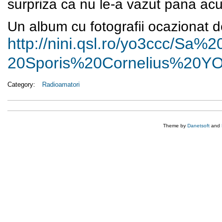
surpriza ca nu le-a vazut pana ac
Un album cu fotografii ocazionat de
http://nini.qsl.ro/yo3ccc/Sa%
2
20Sporis%20Cornelius%20Y
Category:
Radioamatori
Theme by
Danetsoft
and