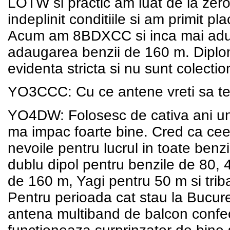
LOTW si practic am luat de la zero
indeplinit conditiile si am prim
Acum am 8BDXCC si inca mai adun,
adaugarea benzii de 160 m. Diplom
evidenta stricta si nu sunt colecti
YO3CCC: Cu ce antene vreti sa te
YO4DW: Folosesc de cativa ani un
ma impac foarte bine. Cred ca cee
nevoile pentru lucrul in toate ben
dublu dipol pentru benzile de 80, 
de 160 m, Yagi pentru 50 m si tri
Pentru perioada cat stau la Bucur
antena multiband de balcon confe
functioneaza surprinzator de bine s