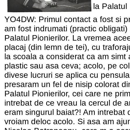
la Palatul
YO4DW: Primul contact a fost si p
am fost indrumati (practic obligati)
Palatul Pionierilor. La vremea acee
placaj (din lemn de tei), cu trafora
la scoala a considerat ca am simt ar
plastic sau asa ceva; acolo, pe co
divese lucruri se aplica cu pensula 
presaram un fel de nisip colorat di
Palatul Pionierilor, cei care ne pr
intrebat de ce vreau la cercul de a
eram singurul baiat?! Am intrebat
vroiam deloc acolo. Si asa am ajuns