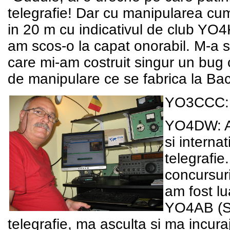
telegrafie! Dar cu manipularea cum
in 20 m cu indicativul de club YO4
am scos-o la capat onorabil. M-a s
care mi-am costruit singur un bug 
de manipulare ce se fabrica la Ba
YO3CCC: A
YO4DW: Am
si interna
telegrafie
concursuri
am fost lu
YO4AB (SK
telegrafie, ma asculta si ma incur