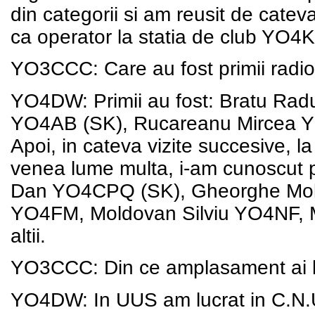
din categorii si am reusit de cateva o
ca operator la statia de club YO4
YO3CCC: Care au fost primii radio
YO4DW: Primii au fost: Bratu Ra
YO4AB (SK), Rucareanu Mircea Y
Apoi, in cateva vizite succesive, 
venea lume multa, i-am cunoscut
Dan YO4CPQ (SK), Gheorghe Mol
YO4FM, Moldovan Silviu YO4NF, M
altii.
YO3CCC: Din ce amplasament ai lu
YO4DW: In UUS am lucrat in C.N.U