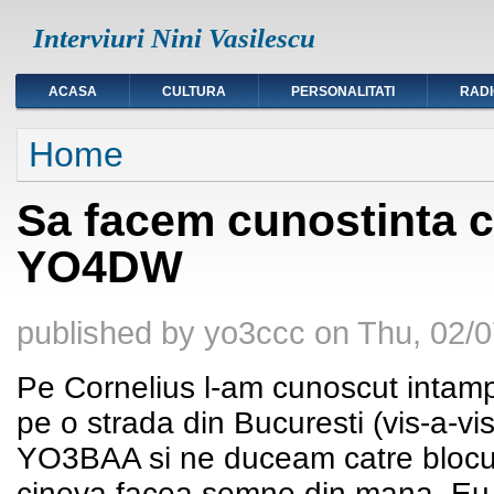
Interviuri Nini Vasilescu
ACASA
CULTURA
PERSONALITATI
RAD
You are here
Home
Sa facem cunostinta c
YO4DW
published by
yo3ccc
on
Thu, 02/0
Pe Cornelius l-am cunoscut intamp
pe o strada din Bucuresti (vis-a-vi
YO3BAA si ne duceam catre blocul 
cineva facea semne din mana. Eu, 