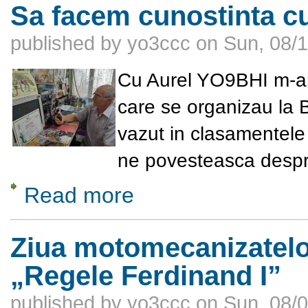
Sa facem cunostinta c
published by
yo3ccc
on
Sun, 08/1
Cu Aurel YO9BHI m-am i
care se organizau la 
vazut in clasamentele
ne povesteasca despre
Read more
about Sa facem cunostinta cu Belei Aurel
Ziua motomecanizatelor
„Regele Ferdinand I”
published by
yo3ccc
on
Sun, 08/0