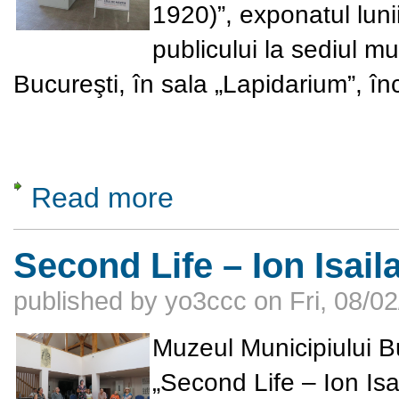
1920)”, exponatul luni
publicului la sediul mu
Bucureşti, în sala „Lapidarium”, î
Read more
about Leul de hârtie: biletele Ministerului F
Second Life – Ion Isail
published by
yo3ccc
on
Fri, 08/0
Muzeul Municipiului Bu
„Second Life – Ion Isa