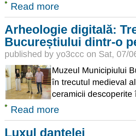
Read more
about Oamenii din Valea Omo, Etiopia
Arheologie digitală: Tr
Bucureștiului dintr-o 
published by
yo3ccc
on
Sat, 07/0
Muzeul Municipiului Bu
în trecutul medieval a
ceramicii descoperite 
Read more
about Arheologie digitală: Trecutul medieval
Luxul dantelei