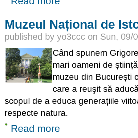
Read more
Muzeul Național de Ist
published by
yo3ccc
on
Sun, 09/0
Când spunem Grigore A
mari oameni de știință 
muzeu din București c
care a reuşit să aducă
scopul de a educa generațiile viit
respecte natura.
Read more
about Muzeul Național de Istorie Naturală G