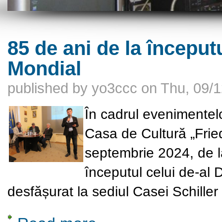
85 de ani de la început
Mondial
published by
yo3ccc
on
Thu, 09/1
În cadrul evenimentelor
Casa de Cultură „Fried
septembrie 2024
, de 
începutul celui de-al 
desfășurat la
sediul Casei Schiller
about 85 de ani de la începutul celui de-al