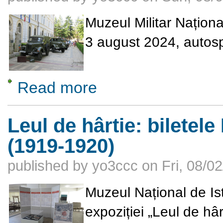
Muzeul Militar Națion
3 august 2024, autospe
Read more
about Ziua motomecanizatelor la Muzeul Mili
Leul de hârtie: biletele
(1919-1920)
published by
yo3ccc
on
Fri, 08/0
Muzeul Național de Is
expoziției „Leul de hâr