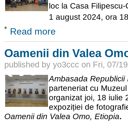
loc la Casa Filipescu-
1 august 2024, ora 18
Read more
about Second Life – Ion Isaila Art Collector
Oamenii din Valea Omo
published by
yo3ccc
on
Fri, 07/1
Ambasada Republicii
parteneriat cu Muzeul
organizat
joi, 18 iulie
expoziției de fotografi
Oamenii din Valea Omo, Etiopia
.