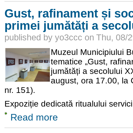
Gust, rafinament și soc
primei jumătăți a secol
published by
yo3ccc
on
Thu, 08/2
Muzeul Municipiului Bu
tematice „Gust, rafinam
jumătăți a secolului X
august, ora 17.00, la 
nr. 151).
Expoziție dedicată ritualului servi
Read more
about Gust, rafinament și sociabilitate în B