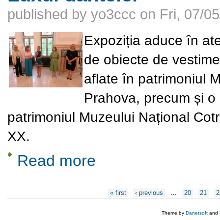
published by
yo3ccc
on
Fri, 07/0
Expoziția aduce în ate
de obiecte de vestimen
aflate în patrimoniul 
Prahova, precum și o s
patrimoniul Muzeului Național Cotr
XX.
Read more
about Luxul dantelei
Pages
« first
‹ previous
…
20
21
2
Theme by
Danetsoft
and