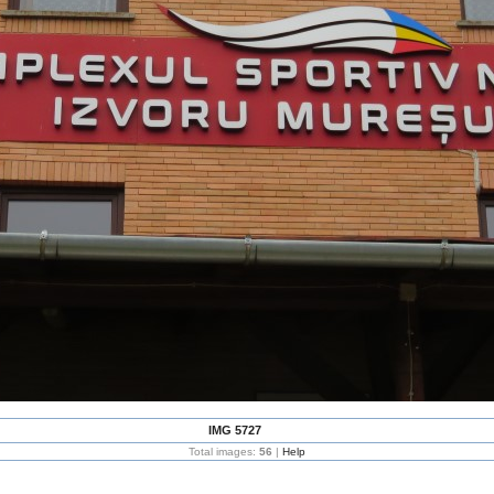
IMG 5727
Total images:
56
|
Help