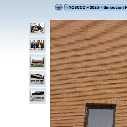
YO3CCC
»
2025
»
Simpozion N