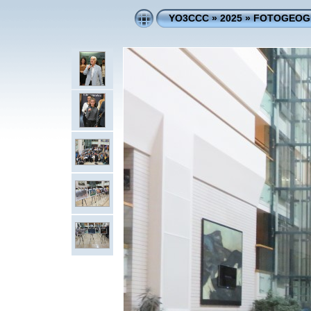
YO3CCC
»
2025
»
FOTOGEOGR