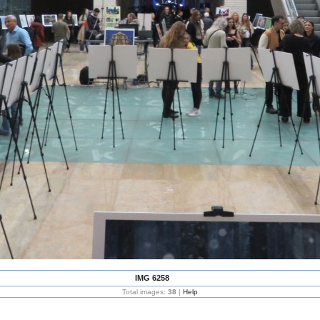
IMG 6258
Total images:
38
|
Help