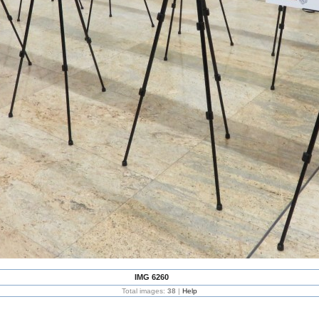
IMG 6260
Total images:
38
|
Help