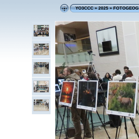
YO3CCC
»
2025
»
FOTOGEOGR