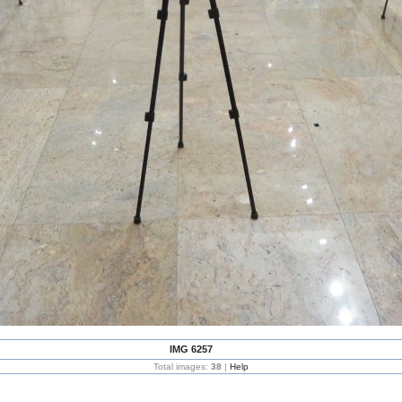
IMG 6257
Total images:
38
|
Help