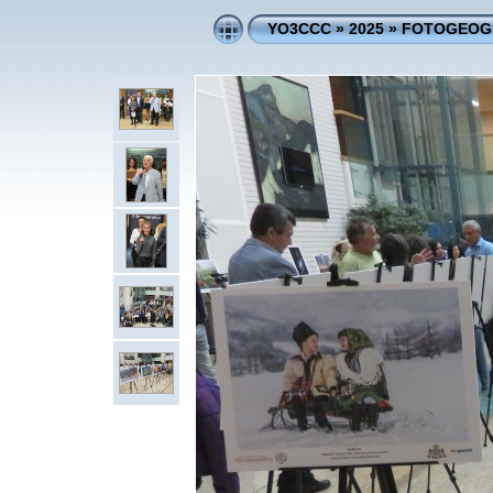
YO3CCC
»
2025
»
FOTOGEOGR